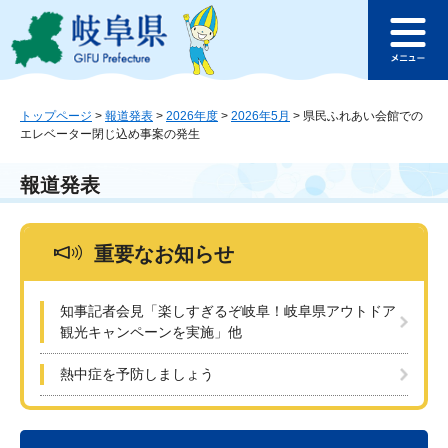
ペ
メ
このページの本文へ
ー
ニ
メ
ジ
ュ
ニ
の
ー
ュ
先
を
ー
頭
飛
トップページ
>
報道発表
>
2026年度
>
2026年5月
>
県民ふれあい会館での
エレベーター閉じ込め事案の発生
で
ば
す
し
。
て
報道発表
本
文
へ
重要なお知らせ
知事記者会見「楽しすぎるぞ岐阜！岐阜県アウトドア
観光キャンペーンを実施」他
熱中症を予防しましょう
本