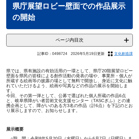
文
県庁展望ロビー壁面での作品展示
の開始
ページ内目次
記事ID：0498724
2026年5月19日更新
文化創造課
県では、県有施設の有効活用の一環として、県庁20階展望ロビー
壁面を県民の皆様による創作活動の発表の場や、事業所・個人が
所蔵する絵画等の披露の場として無料で開放し、身近に文化に触
れていただけるよう、絵画や写真などの作品の展示を開始しま
す。
今回、その第一弾として、公募で選ばれた個人所蔵の作品6点
と、岐阜県障がい者芸術文化支援センター（TASCぎふ）との連
携企画として、障がいのある方3名の作品（計6点）を下記のとお
り展示しますので、お知らせします。
展示概要
○期 間：令和8年5月20日（水曜日）から6月7日（日曜日）ま