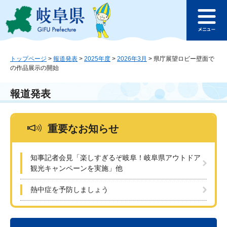
ペ
メ
このページの本文へ
ー
ニ
メ
ジ
ュ
ニ
の
ー
ュ
先
を
ー
頭
飛
トップページ
>
報道発表
>
2025年度
>
2026年3月
>
県庁展望ロビー壁面で
の作品展示の開始
で
ば
す
し
。
て
報道発表
本
文
へ
重要なお知らせ
知事記者会見「楽しすぎるぞ岐阜！岐阜県アウトドア
観光キャンペーンを実施」他
熱中症を予防しましょう
本