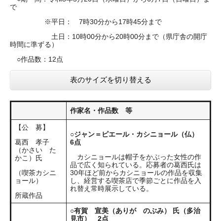
で
※平日： 7時30分から17時45分まで
土日：10時00分から20時00分まで（県庁舎の開庁
時間に準ずる）
○作品数：12点
表のサイズを切り替える
作家名・作品数 等
【公 募】
○ジャン＝ピエール・カシニョール（仏）
葛西 孝子
6点
（かさい た
カシニョールは帽子をかぶった女性の作
かこ）氏
品で広く知られている。応募者の葛西氏は
（喫茶カシニ
30年ほど前からカシニョールの作品を収集
ョール）
し、経営する喫茶店で季節ごとに作品を入
れ替え常時展示している。
所蔵作品
○有賀 宣美（ありが のぶみ） 氏（多治
見市） 2点