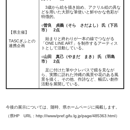
3歳から絵を描き始め、アクリル絵の具な
どを用いた大胆な筆使いと鮮やかな色彩が
特徴的。
○曽良 貞義（そら さだよし） 氏（下呂
市） 2点
【県主催】
始まりと終わりが一本の線でつながる
TASCぎふとの
「ONE LINE ART」を制作するアーティス
連携企画
トとして活動している。
○山田 真己（やまだ まき） 氏 （羽島
市） 2点
足に付けた筆やクレパスで鏡を見なが
ら、実際に訪れた沖縄の風景や花のある風
景を描く。その他、作詩など、幅広い創作
活動を展開している。
今後の展示については、随時、県ホームページに掲載します。
（県HP URL：http:///www/pref.gifu.lg.jp/page/485363.html）