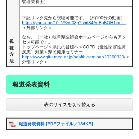
管理栄養士）
下記リンク先から視聴可能です。（約100分の動画）
https://youtu.be/10_VSntt08g?si=t84ApBpBOH1kaf-_
＜外部リンク＞
なお、（一社）岐阜県医師会ホームページからもアク
視
セス可能です。
トップページ＞県民の皆様へ＞COPD（慢性閉塞性肺
聴
疾患）対策＞県民健康セミナー
方
https://www.gifu.med.or.jp/health-seminar/20260320/
＜
法
外部リンク＞
報道発表資料
表のサイズを切り替える
報道発表資料 [PDFファイル／184KB]