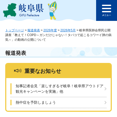
ペ
メ
このページの本文へ
ー
ニ
メ
ジ
ュ
ニ
の
ー
ュ
先
を
ー
頭
飛
トップページ
>
報道発表
>
2026年度
>
2026年5月
>
岐阜県医師会県民公開
講座「教えて！COPD～ガンだけじゃない！タバコで起こるコワーイ肺の病
で
ば
気～」の動画の公開について
す
し
。
て
本
報道発表
文
へ
重要なお知らせ
知事記者会見「楽しすぎるぞ岐阜！岐阜県アウトドア
観光キャンペーンを実施」他
熱中症を予防しましょう