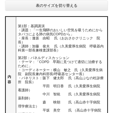
表のサイズを切り替える
第1部：基調講演
・講題：「一生飛騨のおいしい空気を吸うためにから
タバコによる肺の病気COPDから」
・座長：逢坂 由昭 氏（おおさかクリニック 院
長）
・講師：加藤 俊夫 氏（久美愛厚生病院 呼吸器内
科第一部長兼検査課部長）
第2部：パネルディスカッション
・テーマ：「COPD 早期に見つけて適切に治療する
ために」
・コーディネーター：横山 敏之 氏（久美愛厚生病
院 副院長兼内科部長/呼吸器センター長）
内
・パネリスト：阪下 健太郎 氏（高山ぶなの杜診療
容
所 院長）
平田 明日香 氏（久美愛厚生病院
看護師）
中川 智統 氏（久美愛厚生病院
薬剤師）
森 映朝 氏（高山赤十字病院
理学療法士）
平坂 美空 氏 （高山赤十字病院