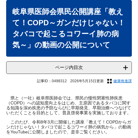
本
文
岐阜県医師会県民公開講座「教え
て！COPD～ガンだけじゃない！
タバコで起こるコワーイ肺の病
気～」の動画の公開について
ページ内目次
記事ID：0498312
2026年5月15日更新
健康推進課
県と（一社）岐阜県医師会では、県民の慢性閉塞性肺疾患
（COPD）への認知度向上をはじめ、主原因であるタバコに関す
る知識を深め疾患の予防ならびに早期発見、早期治療へつなげて
いただくことを目的として、普及啓発事業を実施しております。
このたび、令和8年3月に開催した講座「教えて！COPDからガ
ンだけじゃない！タバコで起こるコワーイ肺の病気から」の動画
をYouTubeに公開しましたので、是非ご覧ください。