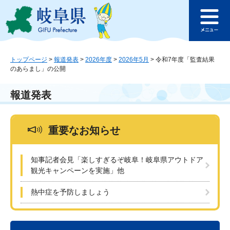
ペ
メ
このページの本文へ
ー
ニ
メ
ジ
ュ
ニ
の
ー
ュ
先
を
ー
頭
飛
トップページ
>
報道発表
>
2026年度
>
2026年5月
>
令和7年度「監査結果
のあらまし」の公開
で
ば
す
し
。
て
報道発表
本
文
へ
重要なお知らせ
知事記者会見「楽しすぎるぞ岐阜！岐阜県アウトドア
観光キャンペーンを実施」他
熱中症を予防しましょう
本