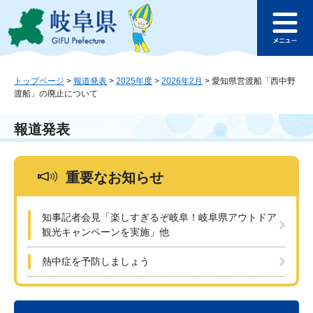
ペ
メ
このページの本文へ
ー
ニ
メ
ジ
ュ
ニ
の
ー
ュ
先
を
ー
頭
飛
トップページ
>
報道発表
>
2025年度
>
2026年2月
>
愛知県営渡船「西中野
渡船」の廃止について
で
ば
す
し
。
て
報道発表
本
文
へ
重要なお知らせ
知事記者会見「楽しすぎるぞ岐阜！岐阜県アウトドア
観光キャンペーンを実施」他
熱中症を予防しましょう
本