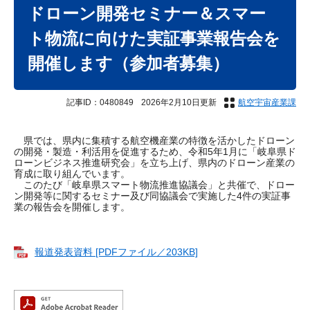
文
ドローン開発セミナー＆スマー
ト物流に向けた実証事業報告会を
開催します（参加者募集）
記事ID：0480849
2026年2月10日更新
航空宇宙産業課
県では、県内に集積する航空機産業の特徴を活かしたドローン
の開発・製造・利活用を促進するため、令和5年1月に「岐阜県ド
ローンビジネス推進研究会」を立ち上げ、県内のドローン産業の
育成に取り組んでいます。
このたび「岐阜県スマート物流推進協議会」と共催で、ドロー
ン開発等に関するセミナー及び同協議会で実施した4件の実証事
業の報告会を開催します。
報道発表資料 [PDFファイル／203KB]