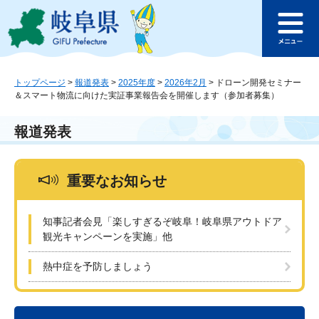
ペ
メ
このページの本文へ
ー
ニ
メ
ジ
ュ
ニ
の
ー
ュ
先
を
ー
頭
飛
トップページ
>
報道発表
>
2025年度
>
2026年2月
>
ドローン開発セミナー
＆スマート物流に向けた実証事業報告会を開催します（参加者募集）
で
ば
す
し
。
て
報道発表
本
文
へ
重要なお知らせ
知事記者会見「楽しすぎるぞ岐阜！岐阜県アウトドア
観光キャンペーンを実施」他
熱中症を予防しましょう
本