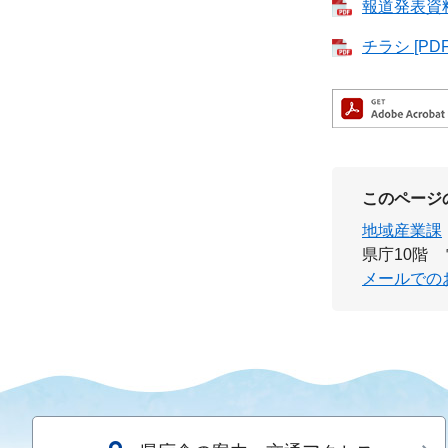
報道発表資料 
チラシ [PD
このページ
地域産業課
県庁10階
メールでの