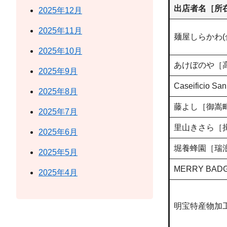
出店者名［所
2025年12月
2025年11月
麺屋しらかわ(
2025年10月
あけぼのや［
2025年9月
Caseificio 
2025年8月
藤よし［御嵩
2025年7月
里山きさら［
2025年6月
堀養蜂園［瑞
2025年5月
MERRY BA
2025年4月
明宝特産物加工