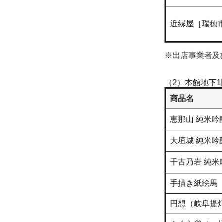
​近縁屋［瑞穂
※​出店事業者
（2）本館地下
商品名
恵那山 純米吟
大垣城 純米吟
千古乃岩 純米
手描き紙絵馬
円想（岐阜提