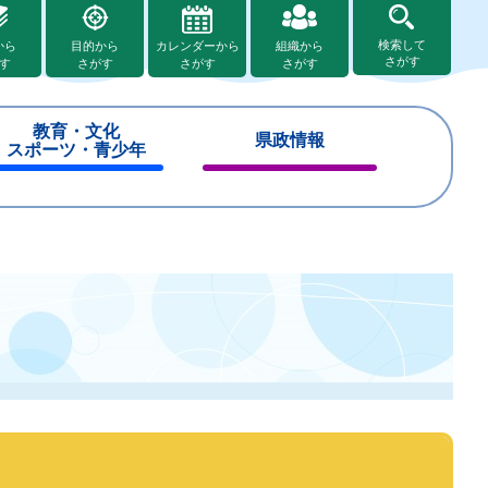
検索して
から
目的から
カレンダーから
組織から
さがす
す
さがす
さがす
さがす
教育・文化
県政情報
スポーツ・青少年
閉
閉
じ
じ
る
る