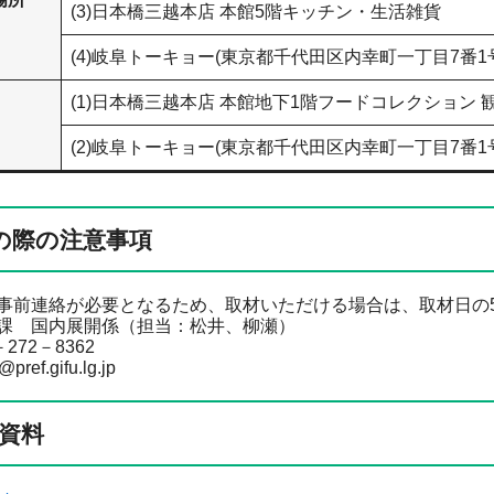
(3)日本橋三越本店 本館5階キッチン・生活雑貨
(4)岐阜トーキョー(東京都千代田区内幸町一丁目7番1号 日
(1)日本橋三越本店 本館地下1階フードコレクション 
(2)​岐阜トーキョー(東京都千代田区内幸町一丁目7番1号 日
の際の注意事項
事前連絡が必要となるため、取材いただける場合は、取材日の
課 国内展開係（担当：松井、柳瀬）
272－8362
ref.gifu.lg.jp
資料