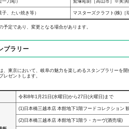
位一刀彫）
鷲塚彫刻［高山市］※実演
菓子、たい焼き等）
マスターズクラフト(株)［
の予定であり、変更となる場合があります。
ンプラリー
、東京において、岐阜の魅力を楽しめるスタンプラリーを開
プレゼントします。
令和8年1月21日(水曜日)から27日(火曜日)まで
(1)日本橋三越本店 本館地下1階フードコレクション 
(2)日本橋三越本店 本館地下1階ラ・カーヴ(酒売場)
場所