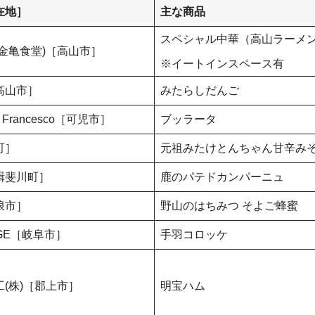
在地］
主な商品
スペシャル中華（高山ラーメ
金亀食堂)［高山市］
※イートインスペース有
高山市］
みたらしだんご
San Francesco［可児市］
ブッラータ
町］
元祖みたけとんちゃん甘辛み
揖斐川町］
鹿のパテドカンパーニュ
浪市］
野山のはちみつ そよご蜂蜜
DGE［岐阜市］
手羽コロッケ
(株)［郡上市］
明宝ハム