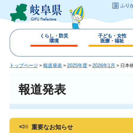
ペ
メ
ふり
ー
ニ
ジ
ュ
の
ー
先
を
くらし・防災
子ども・女性
頭
飛
環境
医療・福祉
で
ば
閉
閉
す
し
じ
じ
。
て
る
る
トップページ
>
報道発表
>
2025年度
>
2026年1月
>
日本
本
文
へ
報道発表
重要なお知らせ