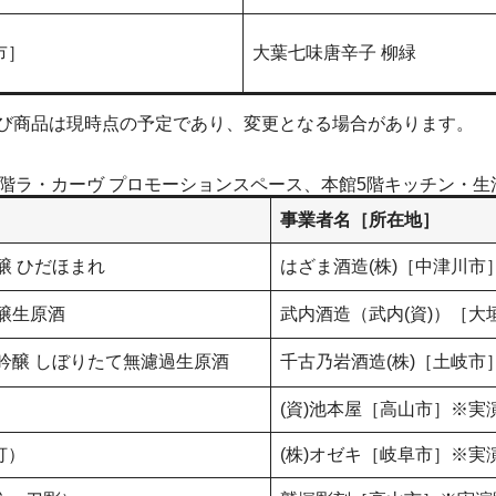
市］
​大葉七味唐辛子 柳緑
及び商品は現時点の予定であり、変更となる場合があります。
1階ラ・カーヴ プロモーションスペース、本館5階キッチン・生
事業者名［所在地］
醸 ひだほまれ
はざま酒造(株)［中津川市
醸生原酒
武内酒造（武内(資)）［大
吟醸 しぼりたて無濾過生原酒
千古乃岩酒造(株)［土岐市
(資)池本屋［高山市］※実
灯）
(株)オゼキ［岐阜市］※実