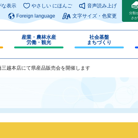
このページの本文へ
がな表示
やさしい にほんご
音声読み上げ
分類
Foreign language
文字サイズ・色変更
さが
産業・農林水産
社会基盤
労働・観光
まちづくり
閉
閉
じ
じ
る
る
橋三越本店にて県産品販売会を開催します