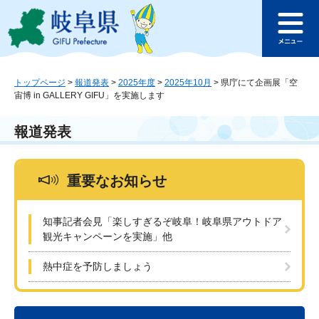
ペ
メ
このページの本文へ
ー
ニ
メ
ジ
ュ
ニ
の
ー
ュ
先
を
ー
頭
飛
トップページ
>
報道発表
>
2025年度
>
2025年10月
>
県庁にて企画展「空
宙博 in GALLERY GIFU」を実施します
で
ば
す
し
。
て
報道発表
本
文
へ
重要なお知らせ
知事記者会見「楽しすぎるぞ岐阜！岐阜県アウトドア
観光キャンペーンを実施」他
熱中症を予防しましょう
本