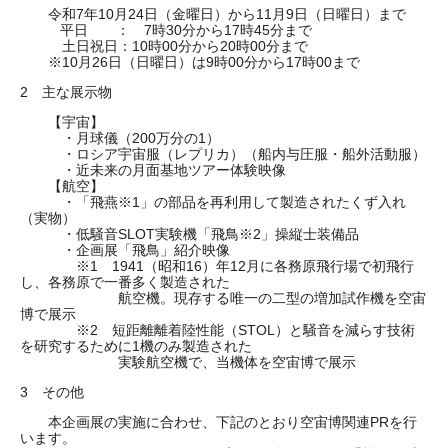
令和7年10月24日（金曜日）から11月9日（日曜日）まで
平日 ： 7時30分から17時45分まで
土日祝日：10時00分から20時00分まで
※10月26日（日曜日）は9時00分から17時00まで
2 主な展示物
【宇宙】
・月球儀（200万分の1）
・ロシア宇宙服（レプリカ）（船内与圧服・船外活動服）
・近未来の月面基地ツアー体験映像
【航空】
・「飛燕※1」の部品を再利用して製造されたくず入れ
（実物）
・低騒音SLOT実験機「飛鳥※2」操縦士装備品
・企画展「飛鳥」紹介映像
※1 1941（昭和16）年12月に各務原飛行場で初飛行
し、各務原で一番多く製造された
航空機。現存する唯一の二型の増加試作機を空宙
博で展示
※2 短距離離着陸性能（STOL）と騒音を減らす技術
を研究するために1機のみ製造された
実験航空機で、当機体を空宙博で展示
3 その他
本企画展の実施に合わせ、下記のとおり空宙博関連PRを行
います。