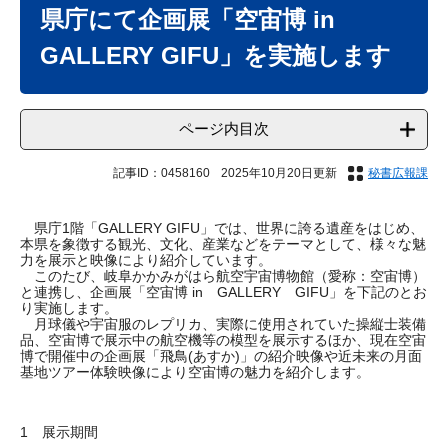
文
県庁にて企画展「空宙博 in
GALLERY GIFU」を実施します
ページ内目次
記事ID：0458160
2025年10月20日更新
秘書広報課
県庁1階「GALLERY GIFU」では、世界に誇る遺産をはじめ、
本県を象徴する観光、文化、産業などをテーマとして、様々な魅
力を展示と映像により紹介しています。
このたび、岐阜かかみがはら航空宇宙博物館（愛称：空宙博）
と連携し、企画展「空宙博 in GALLERY GIFU」を下記のとお
り実施します。
月球儀や宇宙服のレプリカ、実際に使用されていた操縦士装備
品、空宙博で展示中の航空機等の模型を展示するほか、現在空宙
博で開催中の企画展「飛鳥(あすか)」の紹介映像や近未来の月面
基地ツアー体験映像により空宙博の魅力を紹介します。
1 展示期間