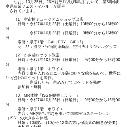
なお、10月25日、26日は県庁及び周辺において「第36回岐
阜県農業フェスティバル」が開催
されています。
（1）空宙博ミュージアムショップ出店
日時：令和7年10月25日（土曜日）10時00分から16時00
分
令和7年10月26日（日曜日） 9時00分から16時00
分
場所：県庁1階 GALLERY GIFU前
商 品：航空・宇宙関連商品、空宙博オリジナルグッズ
（2）かさ袋ロケット教室
日時：令和7年10月26日（日曜日） 9時00分から16時00
分
場所：県庁1階 ホワイエ
内容：傘を入れるビニール袋に好きな絵を描いて、世界に
1つだけのロケットを製作。
完成したら、的めがけてロケットを発射！
参加費：無料
（3）MR体験「ISSを観察しよう！」
日時：令和7年10月26日（日曜日） 9時00分から16時00
分
場所：県庁1階 ホワイエ
内容：MR(複合現実)を用いて国際宇宙ステーション
（ISS）の大きさを体感
対象：10歳以上(10から12歳の方は保護者の同意が必要)