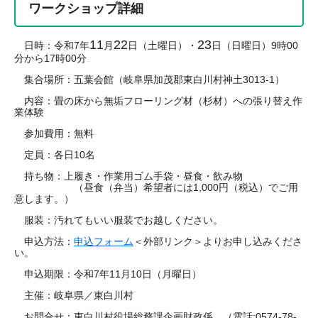
ワークショップ詳細
11
22
23
日時：令和7年
月
日（土曜日）・
日（日曜日）9時00
分から17時00分
集合場所：五葉会館（岐阜県加茂郡東白川村神土3013-1）
内容：畳の床から無垢フローリング材（杉材）への張り替え作
業体験
参加費用：無料
定員：各日10名
持ち物：上履き・作業用ゴム手袋・昼食・飲み物
​ （昼食（弁当）希望者には1,000円（税込）でご用
意します。）
服装：汚れてもいい服装でお越しください。
申込方法：
申込フォーム
＜外部リンク＞
よりお申し込みくださ
い。
申込期限：令和7年11月10日（月曜日）
主催：岐阜県／東白川村
お問合せ：東白川村役場総務課企画財政係 （電話:0574-78-