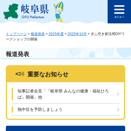
ペ
メ
このページの本文へ
ー
ニ
メ
ジ
ュ
ニ
の
ー
ュ
先
を
ー
頭
飛
トップページ
>
報道発表
>
2025年度
>
2025年10月
>
ぎふ空き家活用DIYワ
ークショップの開催
で
ば
す
し
。
て
報道発表
本
文
へ
重要なお知らせ
知事記者会見「『岐阜県 みんなの健康・福祉ひろ
ば』開催」他
熱中症を予防しましょう
本