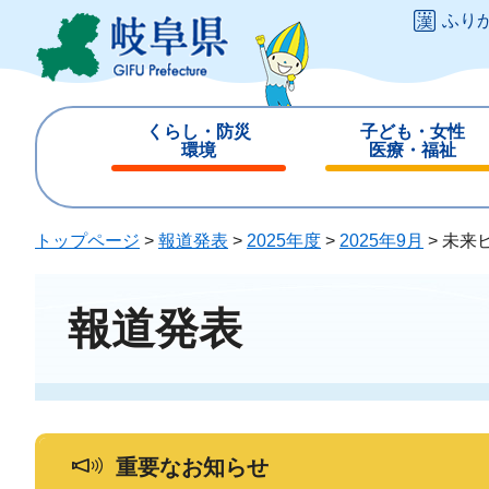
ペ
メ
ふり
ー
ニ
ジ
ュ
の
ー
先
を
くらし・防災
子ども・女性
頭
飛
環境
医療・福祉
で
ば
閉
閉
す
し
じ
じ
。
て
る
る
トップページ
>
報道発表
>
2025年度
>
2025年9月
>
未来
本
文
へ
報道発表
重要なお知らせ