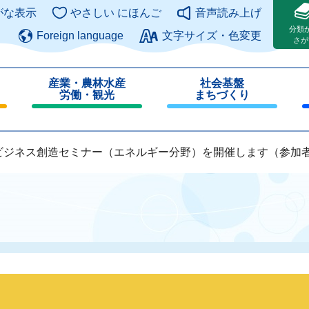
このページの本文へ
がな表示
やさしい にほんご
音声読み上げ
分類
Foreign language
文字サイズ・色変更
さが
産業・農林水産
社会基盤
労働・観光
まちづくり
閉
閉
じ
じ
る
る
ビジネス創造セミナー（エネルギー分野）を開催します（参加