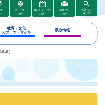
検索して
から
目的から
カレンダーから
組織から
さがす
す
さがす
さがす
さがす
教育・文化
県政情報
スポーツ・青少年
閉
閉
じ
じ
る
る
者募集）