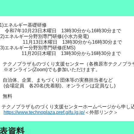
​​(1)エネルギー基礎研修
月23日木曜日 13時30分から16時30分まで​
ギー分野別専門研修(小水力発電)​
日木曜日 13時30分から16時30分まで​
ギー分野別専門研修(EMS)​
木曜日 13時30分から16時30分まで​
クノプラザものづくり支援センター（各務原市テクノプラザ）
ン(Zoom)でも参加いただけます。
 自治体、企業、まちづくり団体等の実務担当者など
各20名(先着順)、オンラインは定員なし)
 無料
 テクノプラザものづくり支援センターホームページから申し
https://www.technoplaza.pref.gifu.lg.jp/
＜外部リンク＞
表資料