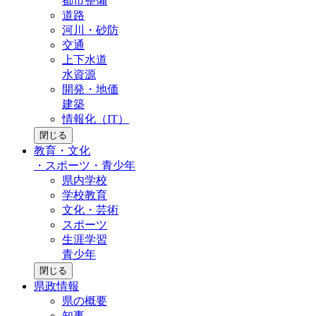
都市整備
道路
河川・砂防
交通
上下水道
水資源
開発・地価
建築
情報化（IT）
閉じる
教育・文化
・
スポーツ・青少年
県内学校
学校教育
文化・芸術
スポーツ
生涯学習
青少年
閉じる
県政情報
県の概要
知事