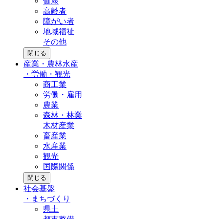
健康
高齢者
障がい者
地域福祉
その他
閉じる
産業・農林水産
・
労働・観光
商工業
労働・雇用
農業
森林・林業
木材産業
畜産業
水産業
観光
国際関係
閉じる
社会基盤
・
まちづくり
県土