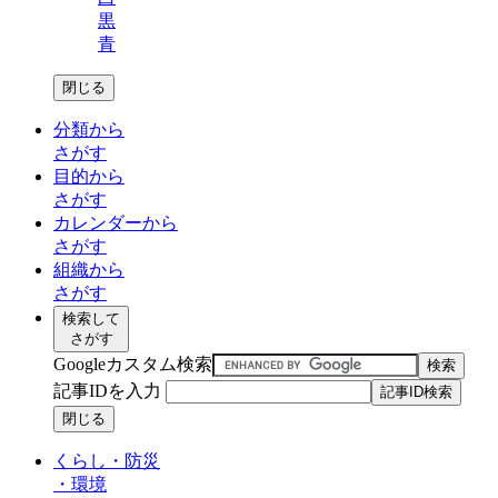
黒
青
閉じる
分類から
さがす
目的から
さがす
カレンダーから
さがす
組織から
さがす
検索して
さがす
Googleカスタム検索
記事IDを入力
閉じる
くらし・防災
・
環境