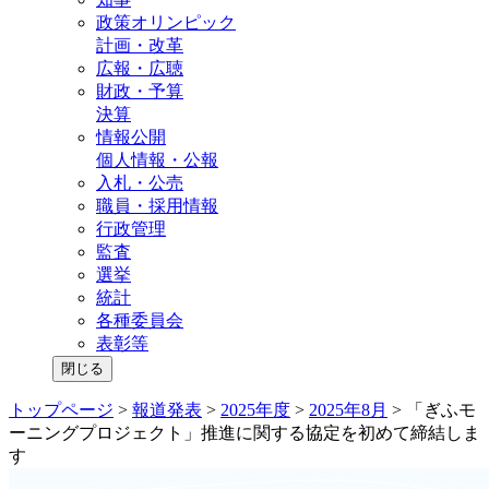
政策オリンピック
計画・改革
広報・広聴
財政・予算
決算
情報公開
個人情報・公報
入札・公売
職員・採用情報
行政管理
監査
選挙
統計
各種委員会
表彰等
閉じる
トップページ
>
報道発表
>
2025年度
>
2025年8月
>
「ぎふモ
ーニングプロジェクト」推進に関する協定を初めて締結しま
す