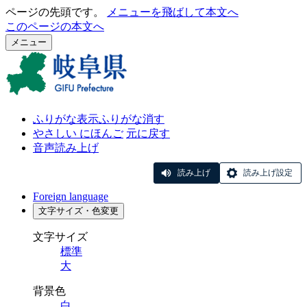
ページの先頭です。
メニューを飛ばして本文へ
このページの本文へ
メニュー
ふりがな表示
ふりがな消す
やさしい にほんご
元に戻す
音声読み上げ
読み上げ
読み上げ設定
Foreign language
文字サイズ・色変更
文字サイズ
標準
大
背景色
白