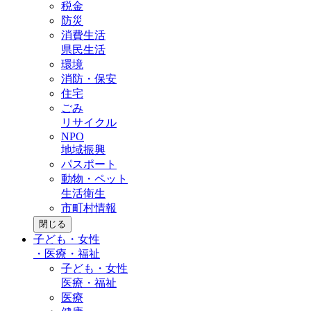
税金
防災
消費生活
県民生活
環境
消防・保安
住宅
ごみ
リサイクル
NPO
地域振興
パスポート
動物・ペット
生活衛生
市町村情報
閉じる
子ども・女性
・
医療・福祉
子ども・女性
医療・福祉
医療