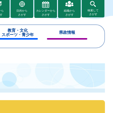
検索して
から
目的から
カレンダーから
組織から
さがす
す
さがす
さがす
さがす
教育・文化
県政情報
スポーツ・青少年
閉
閉
じ
じ
る
る