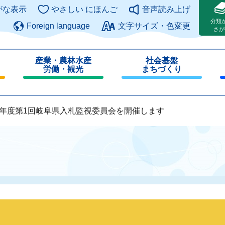
このページの本文へ
がな表示
やさしい にほんご
音声読み上げ
分類
Foreign language
文字サイズ・色変更
さが
産業・農林水産
社会基盤
労働・観光
まちづくり
閉
閉
じ
じ
る
る
7年度第1回岐阜県入札監視委員会を開催します