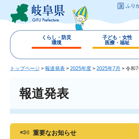
ペ
メ
ふり
ー
ニ
ジ
ュ
の
ー
先
を
くらし・防災
子ども・女性
頭
飛
環境
医療・福祉
で
ば
閉
閉
す
し
じ
じ
。
て
る
る
トップページ
>
報道発表
>
2025年度
>
2025年7月
>
令和
本
文
へ
報道発表
重要なお知らせ