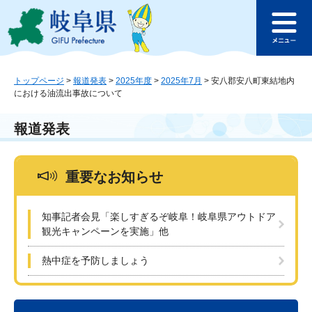
ペ
メ
このページの本文へ
ー
ニ
メ
ジ
ュ
ニ
の
ー
ュ
先
を
ー
頭
飛
トップページ
>
報道発表
>
2025年度
>
2025年7月
>
安八郡安八町東結地内
における油流出事故について
で
ば
す
し
。
て
報道発表
本
文
へ
重要なお知らせ
知事記者会見「楽しすぎるぞ岐阜！岐阜県アウトドア
観光キャンペーンを実施」他
熱中症を予防しましょう
本