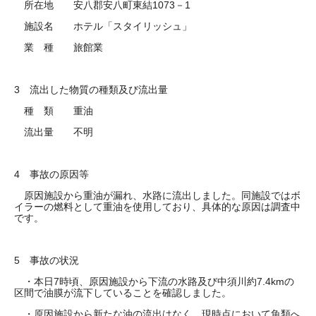
所在地 安八郡安八町東結1073－1
施設名 ホテル「スタイリッシュ」
業 種 旅館業
3 流出した物質の種類及び流出量
種 類 重油
流出量 不明
4 事故の原因等
原因施設から重油が漏れ、水路に流出しました。同施設ではボ
イラーの燃料として重油を使用しており、具体的な原因は調査中
です。
5 事故の状況
・本日7時頃、原因施設から下流の水路及び中須川約7.4kmの
区間で油膜が流下していることを確認しました。
・原因施設から新たな油の流出はなく、現時点において魚類へ