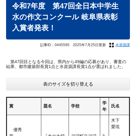
文
令和7年度 第47回全日本中学生
水の作文コンクール 岐阜県表彰
入賞者発表！
記事ID：0445595
2025年7月25日更新
水資源課
第47回目となる今回は、県内から49編の応募があり、審査の
結果、都市建築部長賞1点と水資源課長賞1点が選ばれました。
表のサイズを切り替える
学
賞
題名
学校
氏名
年
木下
愛琉
優秀