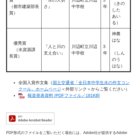
賞
『水の大切
川辺町立川辺
3
（きの
（都市建築部長
さ』
中学校
年
した
賞）
あい
る）
神農
はな
優秀賞
『人と川の
川辺町立川辺
3
（水資源課
支え合い』
中学校
年
（しん
長賞）
のう
はな）
全国入賞作文集（
国土交通省「全日本中学生水の作文コン
クール」ホームページ
＜外部リンク＞
からご覧ください）
報道発表資料 [PDFファイル／181KB]
PDF形式のファイルをご覧いただく場合には、Adobe社が提供するAdobe