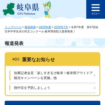
ペ
メ
このページの本文へ
ー
ニ
メ
ジ
ュ
ニ
の
ー
ュ
先
を
ー
頭
飛
トップページ
>
報道発表
>
2025年度
>
2025年7月
>
令和7年度 第47回全
日本中学生水の作文コンクール 岐阜県表彰入賞者発表！
で
ば
す
し
。
て
報道発表
本
文
へ
重要なお知らせ
知事記者会見「楽しすぎるぞ岐阜！岐阜県アウトドア
観光キャンペーンを実施」他
熱中症を予防しましょう
本