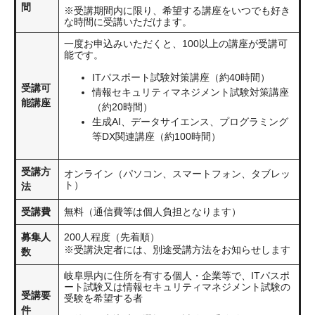
間
※受講期間内に限り、希望する講座をいつでも好き
な時間に受講いただけます。
一度お申込みいただくと、100以上の講座が受講可
能です。
ITパスポート試験対策講座（約40時間）
受講可
情報セキュリティマネジメント試験対策講座
能講座
（約20時間）
生成AI、データサイエンス、プログラミング
等DX関連講座（約100時間）
受講方
オンライン（パソコン、スマートフォン、タブレッ
ト）
法
受講費
無料（通信費等は個人負担となります）
募集人
200人程度（先着順）
※受講決定者には、別途受講方法をお知らせします
数
岐阜県内に住所を有する個人・企業等で、ITパスポ
ート試験又は情報セキュリティマネジメント試験の
受講要
受験を希望する者
件