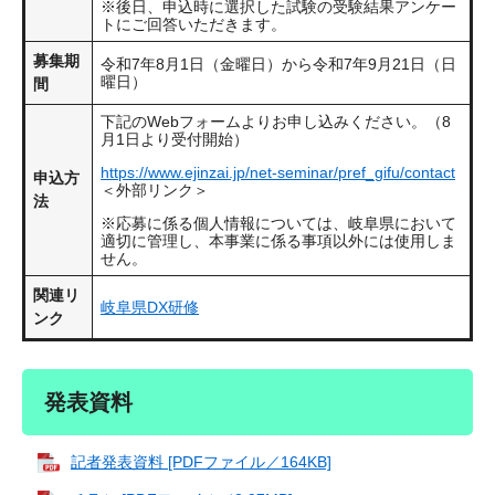
※後日、申込時に選択した試験の受験結果アンケー
トにご回答いただきます。
募集期
令和7年8月1日（金曜日）から令和7年9月21日（日
曜日）
間
下記のWebフォームよりお申し込みください。（8
月1日より受付開始）
https://www.ejinzai.jp/net-seminar/pref_gifu/contact
申込方
＜外部リンク＞
法
※応募に係る個人情報については、岐阜県において
適切に管理し、本事業に係る事項以外には使用しま
せん。
関連リ
岐阜県DX研修
ンク
発表資料
記者発表資料 [PDFファイル／164KB]