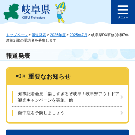
ペ
メ
このページの本文へ
ー
ニ
メ
ジ
ュ
ニ
の
ー
ュ
先
を
ー
頭
飛
トップページ
>
報道発表
>
2025年度
>
2025年7月
>
岐阜県DX研修(令和7年
度第2回)の受講者を募集します
で
ば
す
し
。
て
報道発表
本
文
へ
重要なお知らせ
知事記者会見「楽しすぎるぞ岐阜！岐阜県アウトドア
観光キャンペーンを実施」他
熱中症を予防しましょう
本