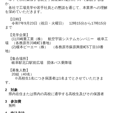
か、
各社で工場見学や若手社員との懇談を通じて、本業界への理解
を深めていただきます。
【日時】
令和7年9月23日（祝日・火曜日） 12時15分から17時15分
まで
【見学企業】
(1)川崎重工業（株） 航空宇宙システムカンパニー 岐阜工
場 （各務原市川崎町1番地）
(2)榎本ビーエー（株） （各務原市蘇原興亜町5丁目10番
地）
【集合場所】
岐阜駅北口駅前広場 団体バス乗降場
【募集人数】
20組（40名）
※高校生1名につき保護者は1名までとさせていただきま
す。
2 対象
県内在住または県内の高校に通学する高校生及びその保護者
3 参加費
無料