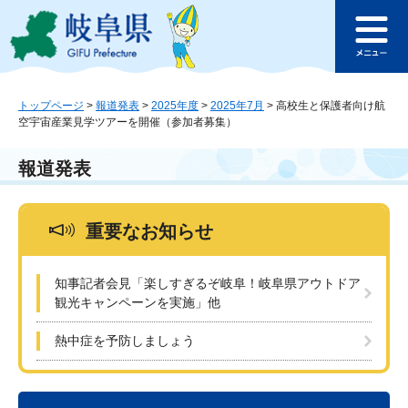
ペ
メ
このページの本文へ
ー
ニ
メ
ジ
ュ
ニ
の
ー
ュ
先
を
ー
頭
飛
トップページ
>
報道発表
>
2025年度
>
2025年7月
>
高校生と保護者向け航
空宇宙産業見学ツアーを開催（参加者募集）
で
ば
す
し
。
て
報道発表
本
文
へ
重要なお知らせ
知事記者会見「楽しすぎるぞ岐阜！岐阜県アウトドア
観光キャンペーンを実施」他
熱中症を予防しましょう
本