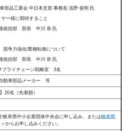
品工業会 中日本支部 事務長 浅野 俊明 氏
イヤー様に期待すること
括部 部長 中川 恭 氏
競争力強化/業種転換について
括部 部長 中川 恭 氏
ン戦略室 3名
自動車部品メーカー 等
】20名（先着順）
Xで岐阜県中小企業団体中央会に申し込み、または
岐阜県
ク＞
からお申し込みください。