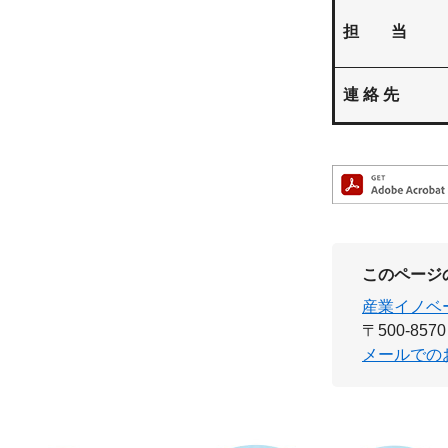
担 当
連 絡 先
このページ
産業イノベ
〒500-8570
メールでの