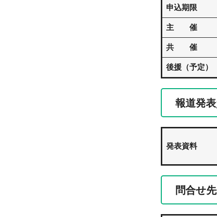
申込期限
主 催
共 催
後援（予定）
報道発表
発表資料
問合せ先