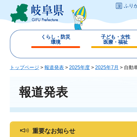
ペ
メ
ふり
ー
ニ
ジ
ュ
の
ー
先
を
くらし・防災
子ども・女性
頭
飛
環境
医療・福祉
で
ば
閉
閉
す
し
じ
じ
。
て
る
る
トップページ
>
報道発表
>
2025年度
>
2025年7月
>
自動
本
文
へ
報道発表
重要なお知らせ