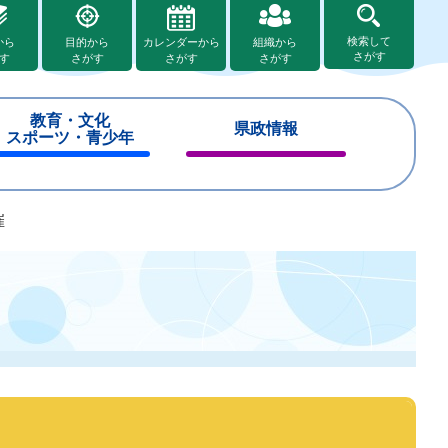
検索して
から
目的から
カレンダーから
組織から
さがす
す
さがす
さがす
さがす
教育・文化
県政情報
スポーツ・青少年
閉
閉
じ
じ
る
る
催