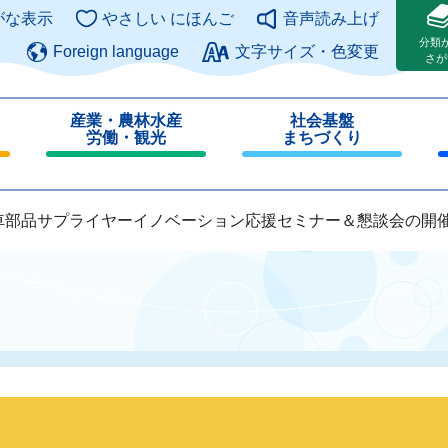
このページの本文へ
がな表示
やさしい にほんご
音声読み上げ
分類
Foreign language
文字サイズ・色変更
さが
産業・農林水産
社会基盤
労働・観光
まちづくり
閉
閉
じ
じ
る
る
車部品サプライヤーイノベーション応援セミナー＆懇談会の開