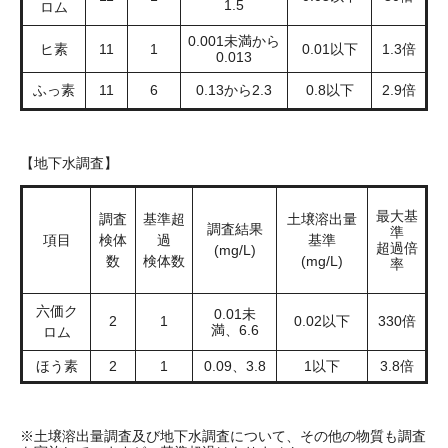
1.5
ロム
0.001未満から
ヒ素
11
1
0.01以下
1.3倍
0.013
ふっ素
11
6
0.13から2.3
0.8以下
2.9倍
【地下水調査】
最大基
調査
基準超
土壌溶出量
調査結果
準
項目
検体
過
基準
超過倍
(mg/L)
数
検体数​
(mg/L)
率
六価ク
0.01未
2
1
0.02以下
330倍
満、6.6
ロム
ほう素
2
1
0.09、3.8
1以下
3.8倍
※土壌溶出量調査及び地下水調査について、その他の物質も調査