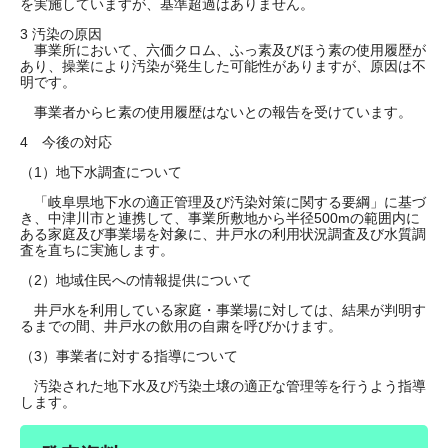
を実施していますが、基準超過はありません。
3 汚染の原因
事業所において、六価クロム、ふっ素及びほう素の使用履歴が
あり、操業により汚染が発生した可能性がありますが、原因は不
明です。
事業者からヒ素の使用履歴はないとの報告を受けています。
4 今後の対応
（1）地下水調査について
「岐阜県地下水の適正管理及び汚染対策に関する要綱」に基づ
き、中津川市と連携して、事業所敷地から半径500mの範囲内に
ある家庭及び事業場を対象に、井戸水の利用状況調査及び水質調
査を直ちに実施します。
（2）地域住民への情報提供について
井戸水を利用している家庭・事業場に対しては、結果が判明す
るまでの間、井戸水の飲用の自粛を呼びかけます。
（3）事業者に対する指導について
汚染された地下水及び汚染土壌の適正な管理等を行うよう指導
します。