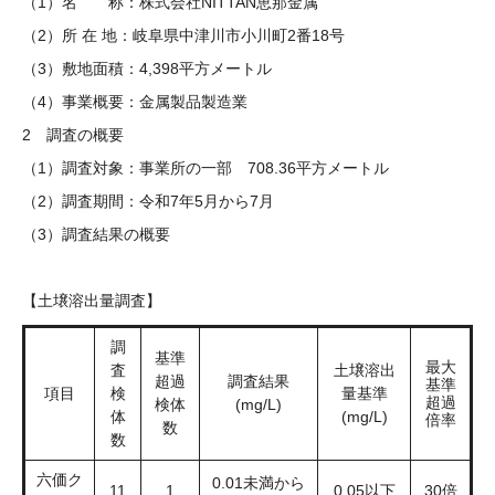
（1）名 称：株式会社NITTAN恵那金属
（2）所 在 地：岐阜県中津川市小川町2番18号
（3）敷地面積：4,398平方メートル
（4）事業概要：金属製品製造業
2 調査の概要
（1）調査対象：事業所の一部 708.36平方メートル
（2）調査期間：令和7年5月から7月
（3）調査結果の概要
【土壌溶出量調査】
調
基準
最大
査
土壌溶出
超過
調査結果
基準
項目
検
量基準
超過
検体
(mg/L)
体
(mg/L)
倍率
数​
数
六価ク
0.01未満から
11
1
0.05以下
30倍