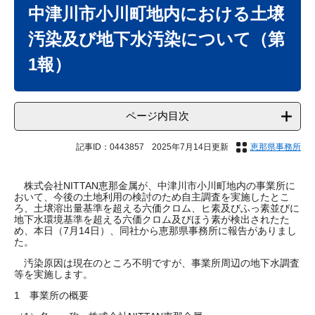
文
中津川市小川町地内における土壌
汚染及び地下水汚染について（第
1報）
ページ内目次
記事ID：0443857
2025年7月14日更新
恵那県事務所
株式会社NITTAN恵那金属が、中津川市小川町地内の事業所に
おいて、今後の土地利用の検討のため自主調査を実施したとこ
ろ、土壌溶出量基準を超える六価クロム、ヒ素及びふっ素並びに
地下水環境基準を超える六価クロム及びほう素が検出されたた
め、本日（7月14日）、同社から恵那県事務所に報告がありまし
た。
汚染原因は現在のところ不明ですが、事業所周辺の地下水調査
等を実施します。
1 事業所の概要