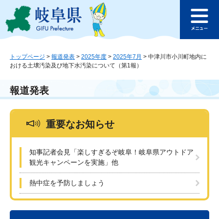
ペ
メ
このページの本文へ
ー
ニ
メ
ジ
ュ
ニ
の
ー
ュ
先
を
ー
頭
飛
トップページ
>
報道発表
>
2025年度
>
2025年7月
>
中津川市小川町地内に
おける土壌汚染及び地下水汚染について（第1報）
で
ば
す
し
。
て
報道発表
本
文
へ
重要なお知らせ
知事記者会見「楽しすぎるぞ岐阜！岐阜県アウトドア
観光キャンペーンを実施」他
熱中症を予防しましょう
本