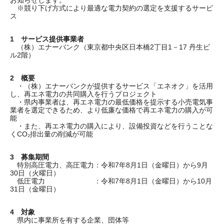
お知らせします。
※競り下げ方式により最適な電力契約の選定を支援するサービ
ス
1 サービス提供事業者
（株）エナーバンク（東京都中央区日本橋2丁目1－17 丹生ビ
ル2階）
2 概要
・（株）エナーバンクが提供するサービス「エネオク」を活用
し、再エネ電力の共同購入を行うプロジェクト
・県内事業者は、再エネ電力の最低価格を提示する小売電気事
業者を選定できるため、より低廉な価格で再エネ電力の購入が可
能
・また、再エネ電力の購入により、設備投資などを行うことな
くCO₂排出量の削減が可能
3 募集期間
特別高圧電力、高圧電力：令和7年8月1日（金曜日）から9月
30日（火曜日）
低圧電力 ：令和7年8月1日（金曜日）から10月
31日（金曜日）
4 対象
県内に事業所を有する企業、団体等