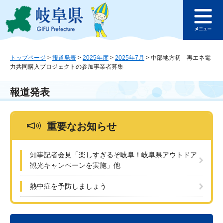
ペ
メ
このページの本文へ
ー
ニ
メ
ジ
ュ
ニ
の
ー
ュ
先
を
ー
頭
飛
トップページ
>
報道発表
>
2025年度
>
2025年7月
>
中部地方初 再エネ電
力共同購入プロジェクトの参加事業者募集
で
ば
す
し
。
て
報道発表
本
文
へ
重要なお知らせ
知事記者会見「楽しすぎるぞ岐阜！岐阜県アウトドア
観光キャンペーンを実施」他
熱中症を予防しましょう
本