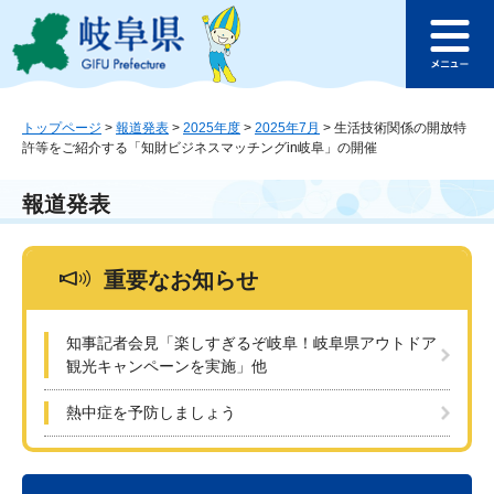
ペ
メ
このページの本文へ
ー
ニ
メ
ジ
ュ
ニ
の
ー
ュ
先
を
ー
頭
飛
トップページ
>
報道発表
>
2025年度
>
2025年7月
>
生活技術関係の開放特
許等をご紹介する「知財ビジネスマッチングin岐阜」の開催
で
ば
す
し
。
て
報道発表
本
文
へ
重要なお知らせ
知事記者会見「楽しすぎるぞ岐阜！岐阜県アウトドア
観光キャンペーンを実施」他
熱中症を予防しましょう
本