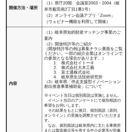
（1）県庁20階 会議室2003・2004（岐
開催方法・場所
阜市薮田南2丁目1番1号）
（2）オンライン会議アプリ「Zoom」
（ウェビナー機能を利用して開催）
​（1）岐阜県知的財産マッチング事業のご
案内
（2）開放特許等のご紹介
（開放特許等の例は募集チラシ裏面をご覧
ください。一部の紹介企業はオンラインで
の参加となる場合があります。）
1. 株式会社イトーキ
2. 株式会社大木工藝
3. 富士通株式会社
4. 岐阜県生活技術研究所
（3）岐阜県「伴走支援型イノベーション
内容
創出推進事業補助金」について
※
イベント当日は個別面談は実施しません。
イベント当日のアンケートにて個別相談の
希望をお伺いします。
その結果をもとに後日、個別面談（原則、
オンライン）の実施を調整させていただきま
す。
なお、個別面談は岐阜県内に主たる事務所
または製造拠点等を有する中小企業等が対象