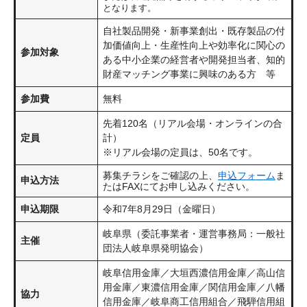
となります。
自社製品開発・新事業創出・既存製品の付
加価値向上・生産性向上や効率化に関心の
参加対象
ある中小企業の経営者や開発担当者、知的
財産マッチング事業に興味のある方 等
参加費
無料
先着120名（リアル会場・オンラインの合
定員
計）
※リアル会場の定員は、50名です。
募集チラシをご確認の上、
申込フォーム
ま
申込方法
たはFAXにてお申し込みください。
申込期限
令和7年8月29日（金曜日）
岐阜県（委託事業者・運営事務局：一般社
主催
団法人岐阜県発明協会）
岐阜信用金庫／大垣西濃信用金庫／高山信
用金庫／東濃信用金庫／関信用金庫／八幡
協力
信用金庫／岐阜商工信用組合／飛騨信用組