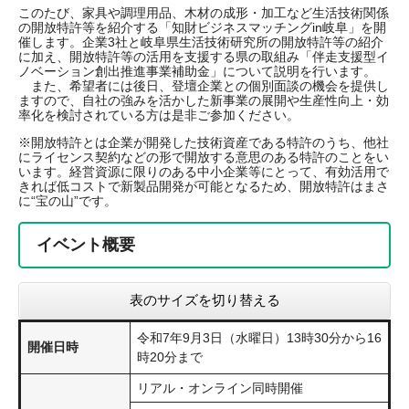
このたび、家具や調理用品、木材の成形・加工など生活技術関係
の開放特許等を紹介する「知財ビジネスマッチングin岐阜」を開
催します。企業3社と岐阜県生活技術研究所の開放特許等の紹介
に加え、開放特許等の活用を支援する県の取組み「伴走支援型イ
ノベーション創出推進事業補助金」について説明を行います。
また、希望者には後日、登壇企業との個別面談の機会を提供し
ますので、自社の強みを活かした新事業の展開や生産性向上・効
率化を検討されている方は是非ご参加ください。
※開放特許とは企業が開発した技術資産である特許のうち、他社
にライセンス契約などの形で開放する意思のある特許のことをい
います。経営資源に限りのある中小企業等にとって、有効活用で
きれば低コストで新製品開発が可能となるため、開放特許はまさ
に“宝の山”です。
イベント概要
表のサイズを切り替える
令和7年9月3日（水曜日）13時30分から16
開催日時
時20分まで
リアル・オンライン同時開催