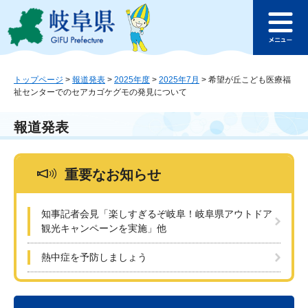
ペ
メ
このページの本文へ
ー
ニ
メ
ジ
ュ
ニ
の
ー
ュ
先
を
ー
頭
飛
トップページ
>
報道発表
>
2025年度
>
2025年7月
>
希望が丘こども医療福
祉センターでのセアカゴケグモの発見について
で
ば
す
し
。
て
報道発表
本
文
へ
重要なお知らせ
知事記者会見「楽しすぎるぞ岐阜！岐阜県アウトドア
観光キャンペーンを実施」他
熱中症を予防しましょう
本