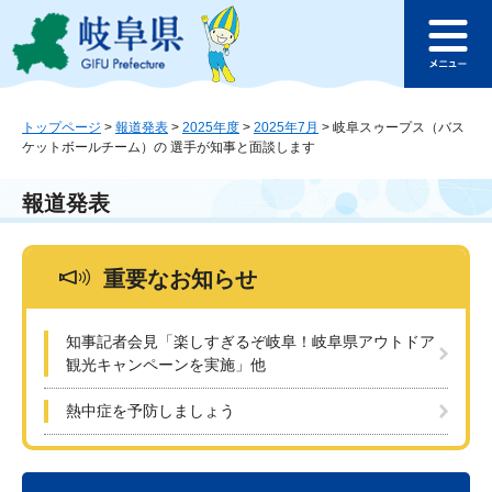
ペ
メ
このページの本文へ
ー
ニ
メ
ジ
ュ
ニ
の
ー
ュ
先
を
ー
頭
飛
トップページ
>
報道発表
>
2025年度
>
2025年7月
>
岐阜スゥープス（バス
ケットボールチーム）の 選手が知事と面談します
で
ば
す
し
。
て
報道発表
本
文
へ
重要なお知らせ
知事記者会見「楽しすぎるぞ岐阜！岐阜県アウトドア
観光キャンペーンを実施」他
熱中症を予防しましょう
本