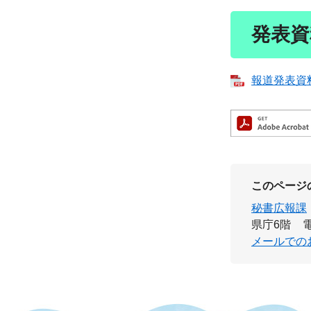
発表資
報道発表資料 
このページ
秘書広報課
県庁6階
電
メールでの