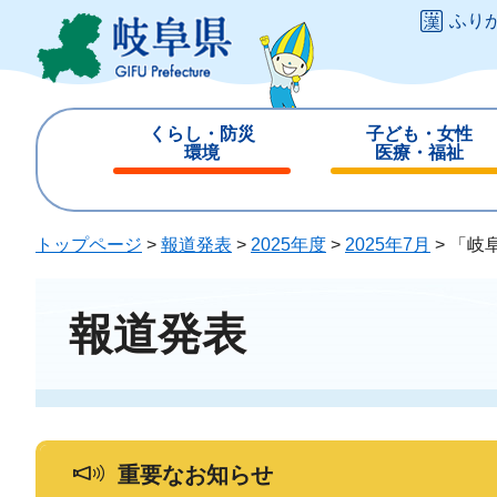
ペ
メ
ふり
ー
ニ
ジ
ュ
の
ー
先
を
くらし・防災
子ども・女性
頭
飛
環境
医療・福祉
で
ば
閉
閉
す
し
じ
じ
。
て
る
る
トップページ
>
報道発表
>
2025年度
>
2025年7月
>
「岐
本
文
へ
報道発表
重要なお知らせ