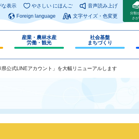
このページの本文へ
がな表示
やさしい にほんご
音声読み上げ
分類
Foreign language
文字サイズ・色変更
さが
産業・農林水産
社会基盤
労働・観光
まちづくり
閉
閉
じ
じ
る
る
阜県公式LINEアカウント」を大幅リニューアルします