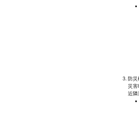
防災
​災
近隣