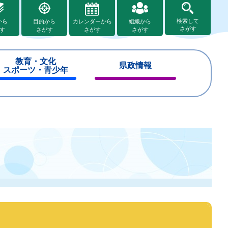
検索して
から
目的から
カレンダーから
組織から
さがす
す
さがす
さがす
さがす
教育・文化
県政情報
スポーツ・青少年
閉
閉
じ
じ
る
る