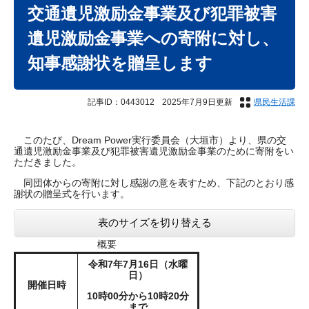
文
交通遺児激励金事業及び犯罪被害
遺児激励金事業への寄附に対し、
知事感謝状を贈呈します
記事ID：0443012
2025年7月9日更新
県民生活課
このたび、Dream Power実行委員会（大垣市）より、県の交
通遺児激励金事業及び犯罪被害遺児激励金事業のために寄附をい
ただきました。
同団体からの寄附に対し感謝の意を表すため、下記のとおり感
謝状の贈呈式を行います。
表のサイズを切り替える
概要
令和7年7月16
日（水曜
日）
開催日時
10時00分から10時20分
まで