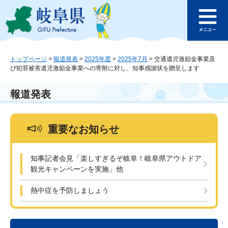
ペ
メ
このページの本文へ
ー
ニ
メ
ジ
ュ
ニ
の
ー
ュ
先
を
ー
頭
飛
トップページ
>
報道発表
>
2025年度
>
2025年7月
>
交通遺児激励金事業及
び犯罪被害遺児激励金事業への寄附に対し、知事感謝状を贈呈します
で
ば
す
し
。
て
報道発表
本
文
へ
重要なお知らせ
知事記者会見「楽しすぎるぞ岐阜！岐阜県アウトドア
観光キャンペーンを実施」他
熱中症を予防しましょう
本