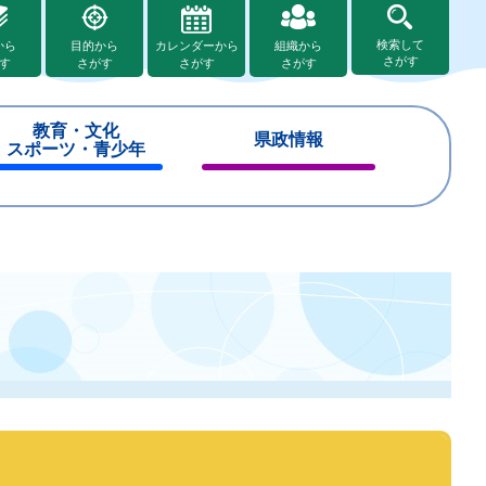
検索して
から
目的から
カレンダーから
組織から
さがす
す
さがす
さがす
さがす
教育・文化
県政情報
スポーツ・青少年
閉
閉
じ
じ
る
る