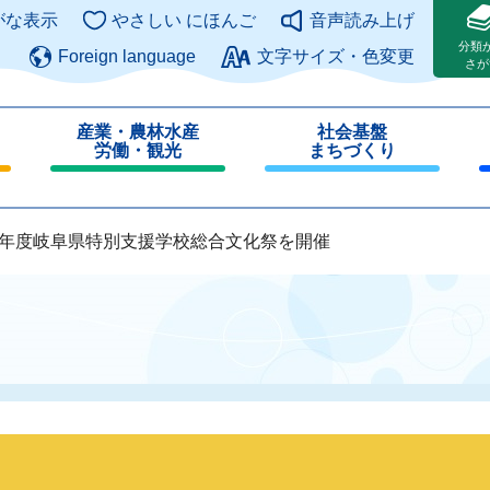
このページの本文へ
がな表示
やさしい にほんご
音声読み上げ
分類
Foreign language
文字サイズ・色変更
さが
産業・農林水産
社会基盤
労働・観光
まちづくり
閉
閉
じ
じ
る
る
7年度岐阜県特別支援学校総合文化祭を開催