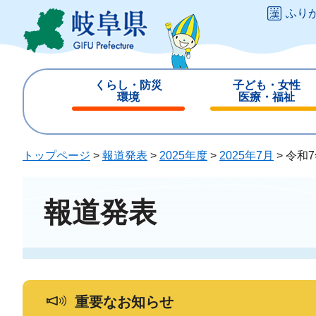
ペ
メ
ふり
ー
ニ
ジ
ュ
の
ー
先
を
くらし・防災
子ども・女性
頭
飛
環境
医療・福祉
で
ば
閉
閉
す
し
じ
じ
。
て
る
る
トップページ
>
報道発表
>
2025年度
>
2025年7月
>
令和
本
文
へ
報道発表
重要なお知らせ