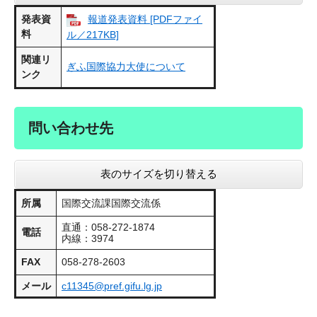
発表資
報道発表資料 [PDFファイ
料
ル／217KB]
関連リ
ぎふ国際協力大使について
ンク
問い合わせ先
表のサイズを切り替える
所属
国際交流課国際交流係
直通：058-272-1874
電話
内線：3974
FAX
058-278-2603
メール
c11345@pref.gifu.lg.jp