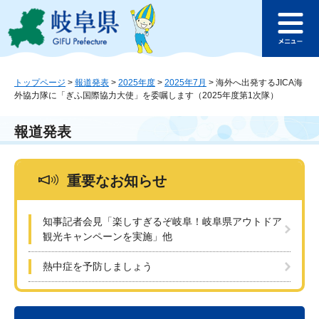
ペ
メ
このページの本文へ
ー
ニ
メ
ジ
ュ
ニ
の
ー
ュ
先
を
ー
頭
飛
トップページ
>
報道発表
>
2025年度
>
2025年7月
>
海外へ出発するJICA海
外協力隊に「ぎふ国際協力大使」を委嘱します（2025年度第1次隊）
で
ば
す
し
。
て
報道発表
本
文
へ
重要なお知らせ
知事記者会見「楽しすぎるぞ岐阜！岐阜県アウトドア
観光キャンペーンを実施」他
熱中症を予防しましょう
本