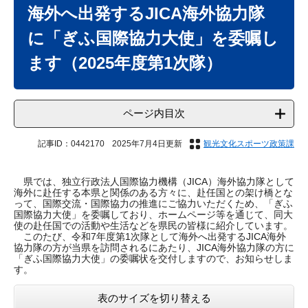
文
海外へ出発するJICA海外協力隊
に「ぎふ国際協力大使」を委嘱し
ます（2025年度第1次隊）
ページ内目次
記事ID：0442170
2025年7月4日更新
観光文化スポーツ政策課
県では、独立行政法人国際協力機構（JICA）海外協力隊として
海外に赴任する本県と関係のある方々に、赴任国との架け橋とな
って、国際交流・国際協力の推進にご協力いただくため、「ぎふ
国際協力大使」を委嘱しており、ホームページ等を通じて、同大
使の赴任国での活動や生活などを県民の皆様に紹介しています。
このたび、令和7年度第1次隊として海外へ出発するJICA海外
協力隊の方が当県を訪問されるにあたり、JICA海外協力隊の方に
「ぎふ国際協力大使」の委嘱状を交付しますので、お知らせしま
す。
表のサイズを切り替える