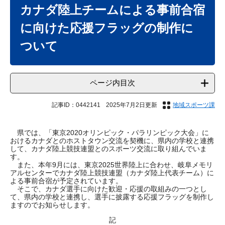
文
カナダ陸上チームによる事前合宿
に向けた応援フラッグの制作に
ついて
ページ内目次
記事ID：0442141
2025年7月2日更新
地域スポーツ課
県では、「東京2020オリンピック・パラリンピック大会」に
おけるカナダとのホストタウン交流を契機に、県内の学校と連携
して、カナダ陸上競技連盟とのスポーツ交流に取り組んでいま
す。
また、本年9月には、東京2025世界陸上に合わせ、岐阜メモリ
アルセンターでカナダ陸上競技連盟（カナダ陸上代表チーム）に
よる事前合宿が予定されています。
そこで、カナダ選手に向けた歓迎・応援の取組みの一つとし
て、県内の学校と連携し、選手に披露する応援フラッグを制作し
ますのでお知らせします。
記