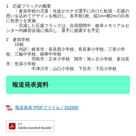
1 応援フラッグの概要
・参加学校の児童・生徒がカナダ選手に向けた歓迎・応援の
思いを込めてデザインを検討し、各学校1枚、縦1m×横2mの白布
に色塗りを実施
・完成した応援フラッグは、合宿期間中、岐阜メモリアルセ
ンター内練習会場に掲示し、選手に披露する予定
2 参加学校
10校
〔内訳〕岐阜市：長良西小学校、長良東小学校、三里小学
校、三輪中学校、精華中学校
羽島市：正木小学校 関市：旭ヶ丘小学校 多治見
市：笠原小学校
中津川市：山口小学校 下呂市：下呂小学校
報道発表資料
報道発表 [PDFファイル／202KB]