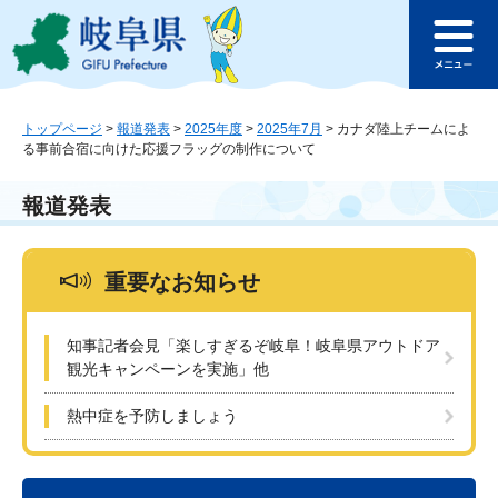
ペ
メ
このページの本文へ
ー
ニ
メ
ジ
ュ
ニ
の
ー
ュ
先
を
ー
頭
飛
トップページ
>
報道発表
>
2025年度
>
2025年7月
>
カナダ陸上チームによ
る事前合宿に向けた応援フラッグの制作について
で
ば
す
し
。
て
報道発表
本
文
へ
重要なお知らせ
知事記者会見「楽しすぎるぞ岐阜！岐阜県アウトドア
観光キャンペーンを実施」他
熱中症を予防しましょう
本