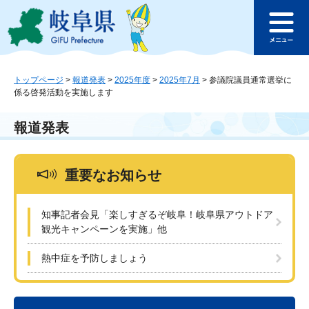
ペ
メ
このページの本文へ
ー
ニ
メ
ジ
ュ
ニ
の
ー
ュ
先
を
ー
頭
飛
トップページ
>
報道発表
>
2025年度
>
2025年7月
>
参議院議員通常選挙に
係る啓発活動を実施します
で
ば
す
し
。
て
報道発表
本
文
へ
重要なお知らせ
知事記者会見「楽しすぎるぞ岐阜！岐阜県アウトドア
観光キャンペーンを実施」他
熱中症を予防しましょう
本