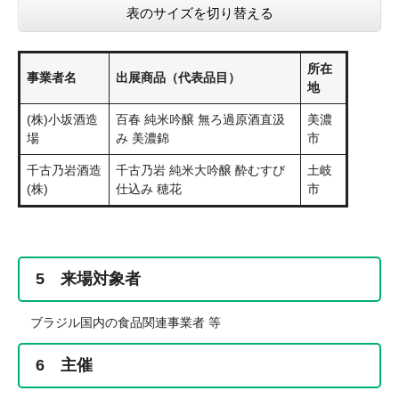
表のサイズを切り替える
所在
事業者名
出展商品（代表品目）
地
(株)小坂酒造
百春 純米吟醸 無ろ過原酒直汲
美濃
場
み 美濃錦
市
千古乃岩酒造
千古乃岩 純米大吟醸 酔むすび
土岐
(株)
仕込み 穂花
市
5 来場対象者
ブラジル国内の食品関連事業者 等
6 主催