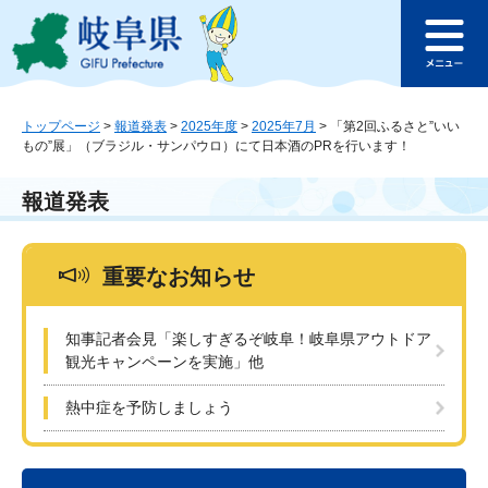
ペ
メ
このページの本文へ
ー
ニ
メ
ジ
ュ
ニ
の
ー
ュ
先
を
ー
頭
飛
トップページ
>
報道発表
>
2025年度
>
2025年7月
>
「第2回ふるさと”いい
もの”展」（ブラジル・サンパウロ）にて日本酒のPRを行います！
で
ば
す
し
。
て
報道発表
本
文
へ
重要なお知らせ
知事記者会見「楽しすぎるぞ岐阜！岐阜県アウトドア
観光キャンペーンを実施」他
熱中症を予防しましょう
本