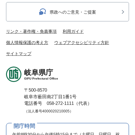
県政へのご意見・ご提案
リンク・著作権・免責事項
利用ガイド
個人情報保護の考え方
ウェブアクセシビリティ方針
サイトマップ
岐阜県庁
GIFU Prefectural Office
〒500-8570
岐阜市薮田南2丁目1番1号
電話番号 058-272-1111（代表）
（法人番号4000020210005）
開庁時間
午前8時30分から午後5時15分まで
（土曜日、日曜日、祝