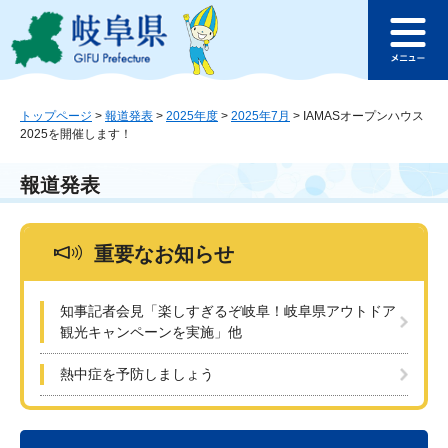
ペ
メ
このページの本文へ
ー
ニ
メ
ジ
ュ
ニ
の
ー
ュ
先
を
ー
頭
飛
トップページ
>
報道発表
>
2025年度
>
2025年7月
>
IAMASオープンハウス
2025を開催します！
で
ば
す
し
。
て
報道発表
本
文
へ
重要なお知らせ
知事記者会見「楽しすぎるぞ岐阜！岐阜県アウトドア
観光キャンペーンを実施」他
熱中症を予防しましょう
本