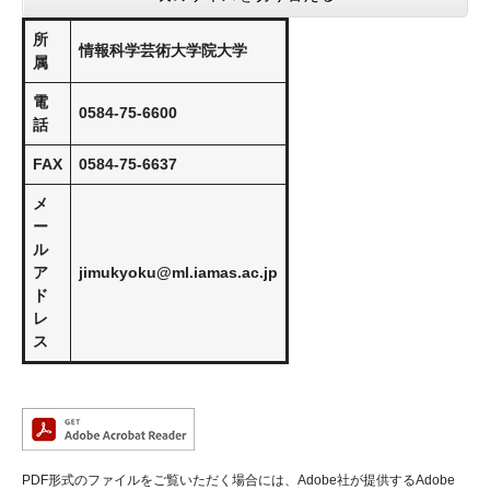
所
情報科学芸術大学院大学
属
電
0584-75-6600
話
FAX
0584-75-6637
メ
ー
ル
ア
jimukyoku@ml.iamas.ac.jp
ド
レ
ス
PDF形式のファイルをご覧いただく場合には、Adobe社が提供するAdobe