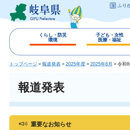
ペ
メ
ふり
ー
ニ
ジ
ュ
の
ー
先
を
くらし・防災
子ども・女性
頭
飛
環境
医療・福祉
で
ば
閉
閉
す
し
じ
じ
。
て
る
る
トップページ
>
報道発表
>
2025年度
>
2025年6月
>
令和
本
文
へ
報道発表
重要なお知らせ