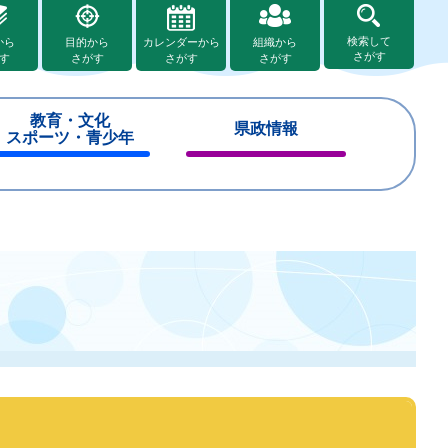
検索して
から
目的から
カレンダーから
組織から
さがす
す
さがす
さがす
さがす
教育・文化
県政情報
スポーツ・青少年
閉
閉
じ
じ
る
る