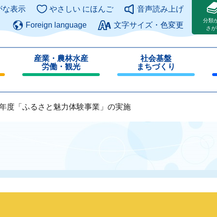
このページの本文へ
がな表示
やさしい にほんご
音声読み上げ
分類
Foreign language
文字サイズ・色変更
さが
産業・農林水産
社会基盤
労働・観光
まちづくり
閉
閉
じ
じ
る
る
8年度「ふるさと魅力体験事業」の実施