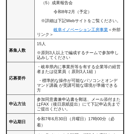
（5）成果報告会
令和8年2月（予定）
※詳細は下記Webサイトをご覧ください。
岐阜イノベーション工房事業
＜外部
リンク＞
15人
募集人数
※原則3人以上で編成するチームで参加申し
込みしてください
・岐阜県内に事業所等を有する企業等の経営
者または従業員（ 原則3人1組 ）
応募要件
・標準的な操作が可能なパソコンとオンデ
マンド講義 が受講可能な環境が準備できる
方
参加同意書兼申込書を郵送、メール添付また
申込方法
はFAX（後日原紙提出）にて下記申込先まで
ご提出ください。
令和7年6月30日（月曜日）17時00分（必
申込期日
着）