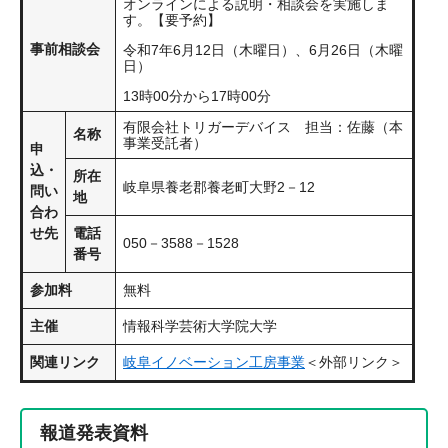
オンラインによる説明・相談会を実施しま
す。【要予約】
事前相談会
令和7年6月12日（木曜日）、6月26日（木曜
日）
13時00分から17時00分
有限会社トリガーデバイス 担当：佐藤（本
名称
事業受託者）
申
込・
所在
岐阜県養老郡養老町大野2－12
問い
地
合わ
せ先
電話
050－3588－1528
番号
参加料
無料
主催
情報科学芸術大学院大学
関連リンク
岐阜イノベーション工房事業
＜外部リンク＞
報道発表資料