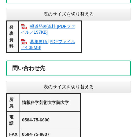
表のサイズを切り替える
報道発表資料 [PDFファ
発
イル／197KB]
表
資
募集要項 [PDFファイル
料
／4.35MB]
問い合わせ先
表のサイズを切り替える
所
情報科学芸術大学院大学
属
電
0584-75-6600
話
FAX
0584-75-6637