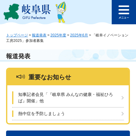
ペ
メ
このページの本文へ
ー
ニ
メ
ジ
ュ
ニ
の
ー
ュ
先
を
ー
頭
飛
トップページ
>
報道発表
>
2025年度
>
2025年6月
>
「岐阜イノベーション
工房2025」参加者募集
で
ば
す
し
。
て
報道発表
本
文
へ
重要なお知らせ
知事記者会見「『岐阜県 みんなの健康・福祉ひろ
ば』開催」他
熱中症を予防しましょう
本