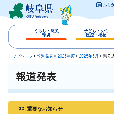
ペ
メ
ふり
ー
ニ
ジ
ュ
の
ー
先
を
くらし・防災
子ども・女性
頭
飛
環境
医療・福祉
で
ば
閉
閉
す
し
じ
じ
。
て
る
る
トップページ
>
報道発表
>
2025年度
>
2025年5月
>
県公
本
文
へ
報道発表
重要なお知らせ