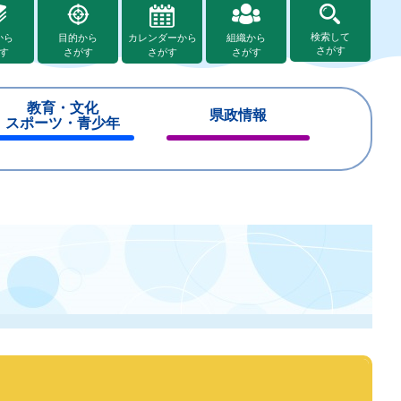
検索して
から
目的から
カレンダーから
組織から
さがす
す
さがす
さがす
さがす
教育・文化
県政情報
スポーツ・青少年
閉
閉
じ
じ
る
る