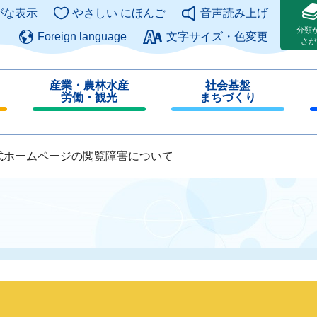
このページの本文へ
がな表示
やさしい にほんご
音声読み上げ
分類
Foreign language
文字サイズ・色変更
さが
産業・農林水産
社会基盤
労働・観光
まちづくり
閉
閉
じ
じ
る
る
式ホームページの閲覧障害について