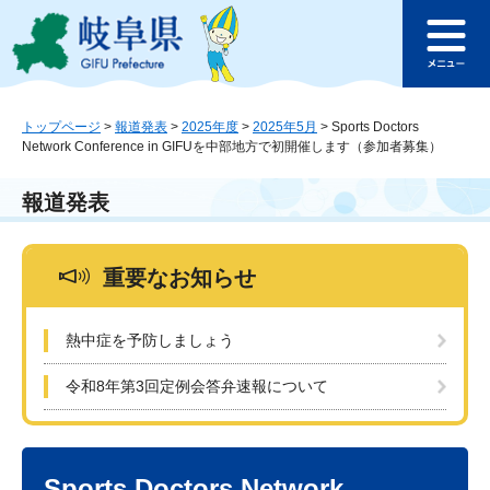
ペ
メ
このページの本文へ
ー
ニ
メ
ジ
ュ
ニ
の
ー
ュ
先
を
ー
頭
飛
トップページ
>
報道発表
>
2025年度
>
2025年5月
>
Sports Doctors
Network Conference in GIFUを中部地方で初開催します（参加者募集）
で
ば
す
し
。
て
報道発表
本
文
へ
重要なお知らせ
熱中症を予防しましょう
令和8年第3回定例会答弁速報について
本
文
Sports Doctors Network