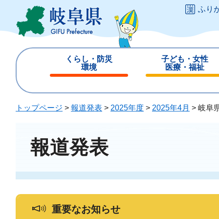
ペ
メ
ふり
ー
ニ
ジ
ュ
の
ー
先
を
くらし・防災
子ども・女性
頭
飛
環境
医療・福祉
で
ば
閉
閉
す
し
じ
じ
。
て
る
る
トップページ
>
報道発表
>
2025年度
>
2025年4月
>
岐阜
本
文
へ
報道発表
重要なお知らせ