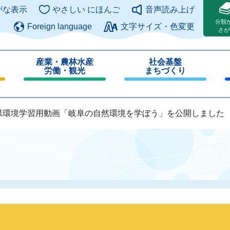
このページの本文へ
がな表示
やさしい にほんご
音声読み上げ
分類
Foreign language
文字サイズ・色変更
さが
産業・農林水産
社会基盤
労働・観光
まちづくり
閉
閉
じ
じ
る
る
県環境学習用動画「岐阜の自然環境を学ぼう」を公開しました