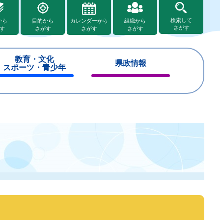
検索して
から
目的から
カレンダーから
組織から
さがす
す
さがす
さがす
さがす
教育・文化
県政情報
スポーツ・青少年
閉
閉
じ
じ
る
る