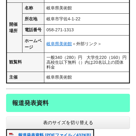
名称
岐阜県美術館
所在地
岐阜市宇佐4-1-22
開催
電話番号
058-271-1313
場所
ホームペ
岐阜県美術館​
＜外部リンク＞
ージ
一般340（280）円 大学生220（160）円
観覧料
高校生以下無料（）内は20名以上の団体
料金
主催
岐阜県美術館
報道発表資料
表のサイズを切り替える
報道発表資料 [PDFファイル／432KB]