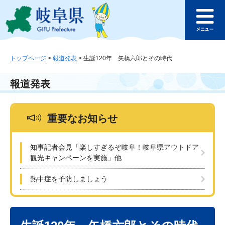
ペ
メ
このページの本文へ
ー
ニ
メ
ジ
ュ
ニ
の
ー
ュ
先
を
ー
頭
飛
トップページ
>
報道発表
>
生誕120年 矢橋六郎とその時代
で
ば
す
し
報道発表
。
て
本
文
重要なお知らせ
へ
知事記者会見「楽しすぎるぞ岐阜！岐阜県アウトドア
観光キャンペーンを実施」他
熱中症を予防しましょう
本
文