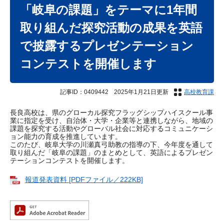
文
「岐阜の課題」をテーマに1年間
取り組んだ探究活動の成果を英語
で披露するプレゼンテーション
コンテストを開催します
記事ID：0409442
2025年1月21日更新
高校教育課
長良高校は、県のグローカル探究フラッグシップハイスクール事
業に指定を受け、自治体・大学・企業等と連携しながら、地域の
課題を探究する活動やグローバル社会に対応するコミュニケーシ
ョン能力の育成を推進しています。
このたび、岐阜大学の川瀬真弓助教の指導の下、今年度を通して
取り組んだ「岐阜の課題」のまとめとして、英語によるプレゼン
テーションコンテストを開催します。
報道発表資料 [PDFファイル／222KB]