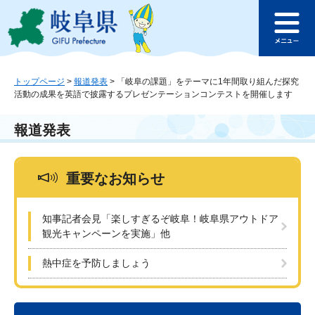
ペ
メ
このページの本文へ
ー
ニ
メ
ジ
ュ
ニ
の
ー
ュ
先
を
ー
頭
飛
トップページ
>
報道発表
>
「岐阜の課題」をテーマに1年間取り組んだ探究
活動の成果を英語で披露するプレゼンテーションコンテストを開催します
で
ば
す
し
。
て
報道発表
本
文
へ
重要なお知らせ
知事記者会見「楽しすぎるぞ岐阜！岐阜県アウトドア
観光キャンペーンを実施」他
熱中症を予防しましょう
本