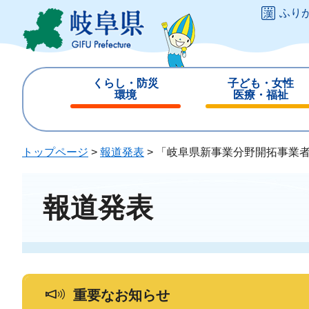
ペ
メ
ふり
ー
ニ
ジ
ュ
の
ー
先
を
くらし・防災
子ども・女性
頭
飛
環境
医療・福祉
で
ば
閉
閉
す
し
じ
じ
。
て
る
る
トップページ
>
報道発表
>
「岐阜県新事業分野開拓事業者
本
文
へ
報道発表
重要なお知らせ