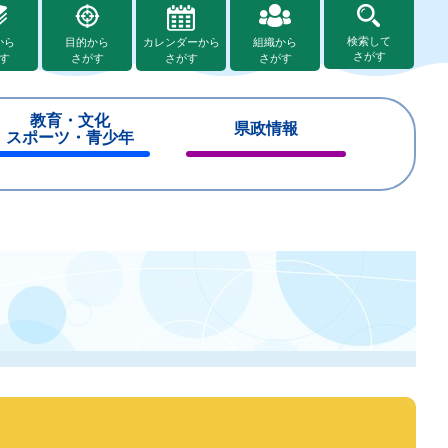
検索して
から
目的から
カレンダーから
組織から
さがす
す
さがす
さがす
さがす
教育・文化
県政情報
スポーツ・青少年
閉
閉
じ
じ
る
る