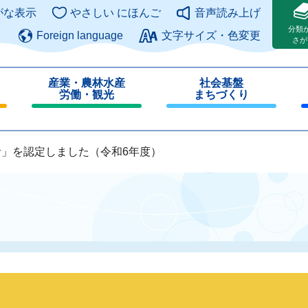
このページの本文へ
がな表示
やさしい にほんご
音声読み上げ
分類
Foreign language
文字サイズ・色変更
さが
産業・農林水産
社会基盤
労働・観光
まちづくり
閉
閉
じ
じ
る
る
」を認定しました（令和6年度）