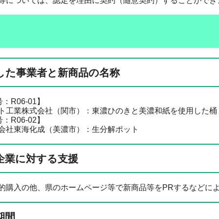
等については、認定を理由に契約（随意契約）することができ
した事業者と新商品の名称
：R06-01】
業株式会社（関市）：東濃ひのきと美濃和紙を使用した桶
：R06-02】
東海化成（美濃市）：生分解ポット
企業に対する支援
的購入の他、県のホームページ等で新商品等をPRするなどに
期間