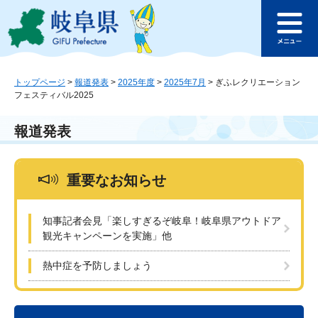
ペ
メ
このページの本文へ
ー
ニ
メ
ジ
ュ
ニ
の
ー
ュ
先
を
ー
頭
飛
トップページ
>
報道発表
>
2025年度
>
2025年7月
>
ぎふレクリエーション
フェスティバル2025
で
ば
す
し
。
て
報道発表
本
文
へ
重要なお知らせ
知事記者会見「楽しすぎるぞ岐阜！岐阜県アウトドア
観光キャンペーンを実施」他
熱中症を予防しましょう
本