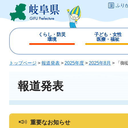
ペ
メ
ふり
ー
ニ
ジ
ュ
の
ー
先
を
くらし・防災
子ども・女性
頭
飛
環境
医療・福祉
で
ば
閉
閉
す
し
じ
じ
。
て
る
る
トップページ
>
報道発表
>
2025年度
>
2025年8月
>
「御
本
文
へ
報道発表
重要なお知らせ