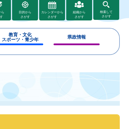
検索して
から
目的から
カレンダーから
組織から
さがす
す
さがす
さがす
さがす
教育・文化
県政情報
スポーツ・青少年
閉
閉
じ
じ
る
る