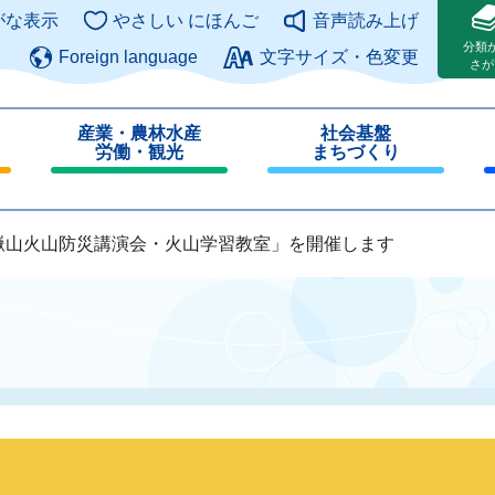
このページの本文へ
がな表示
やさしい にほんご
音声読み上げ
分類
Foreign language
文字サイズ・色変更
さが
産業・農林水産
社会基盤
労働・観光
まちづくり
閉
閉
じ
じ
る
る
嶽山火山防災講演会・火山学習教室」を開催します