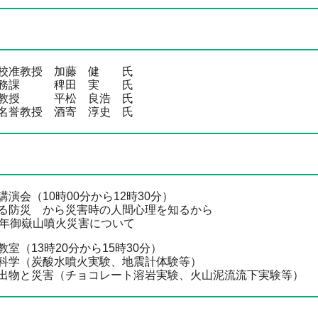
准教授 加藤 健 氏
務課 稗田 実 氏
授 平松 良浩 氏
教授 酒寄 淳史 氏
（10時00分から12時30分）
 から災害時の人間心理を知るから
嶽山噴火災害について
13時20分から15時30分）
炭酸水噴火実験、地震計体験等）
災害（チョコレート溶岩実験、火山泥流流下実験等）