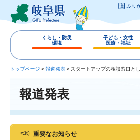
ペ
メ
ふり
ー
ニ
ジ
ュ
の
ー
先
を
くらし・防災
子ども・女性
頭
飛
環境
医療・福祉
で
ば
閉
閉
す
し
じ
じ
。
て
る
る
トップページ
>
報道発表
>
スタートアップの相談窓口と
本
文
へ
報道発表
重要なお知らせ