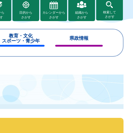
検索して
から
目的から
カレンダーから
組織から
さがす
す
さがす
さがす
さがす
教育・文化
県政情報
スポーツ・青少年
閉
閉
じ
じ
る
る