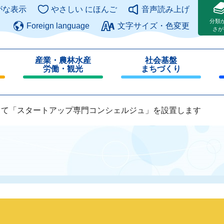
このページの本文へ
がな表示
やさしい にほんご
音声読み上げ
分類
Foreign language
文字サイズ・色変更
さが
産業・農林水産
社会基盤
労働・観光
まちづくり
閉
閉
じ
じ
る
る
して「スタートアップ専門コンシェルジュ」を設置します