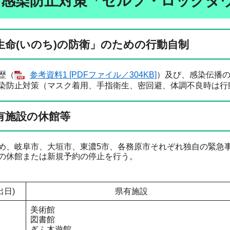
1 感染防止対策「セルフ・ロックダ
生命(いのち)
の防衛」のための行動自制
歴（
参考資料1 [PDFファイル／304KB]
）及び、感染伝播
染防止対策（マスク着用、手指衛生、密回避、体調不良時は行
有施設の休館等
め、岐阜市、大垣市、東濃5市、各務原市それぞれ独自の緊急
の休館または新規予約の停止を行う。
出日)
県有施設
美術館
図書館
ぎふ木遊館