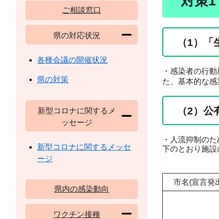
対策
ご相談窓口
県の対応状況
（1）「
各種会議の開催状況
・感染者の行動
県の対策
た、基本的な感
（2）公
新型コロナに関するメ
ッセージ
・人流抑制のた
新型コロナに関するメッセ
下のとおり施設
ージ
市名(宣言発
県内の感染動向
ワクチン接種