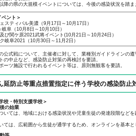
以降の県の大規模イベントについては、今後の感染状況を踏ま
イベント＞
ェスティバル美濃（9月17日～10月17日）
n 岐阜（10月8日～10月10日）
び関ケ原2021武将イベント(10月21日～10月24日）
岐阜2021（10月30日～11月2日）
の公式戦について、主催者に対して、業種別ガイドラインの遵
トの中止など、感染防止対策の再検討を要請。
ポーツ施設で行われるイベント等は、原則無観客を要請。
ん延防止等重点措置指定に伴う学校の感染防止
学校・特別支援学校＞
了後の始業
ついては、地域における感染状況や児童生徒の発達段階などを
いては、広範囲から生徒が通学するため、オンラインを基本と
活動等