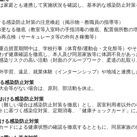
は家庭とも連携して実施状況を確認し、基本的な感染防止対策
ける感染防止対策の注意喚起（掲示物・教職員の指導等）
の更なる徹底（教室等入室時の手指消毒の徹底、配置個所数の
の再点検（サーキュレータ等の外向き稼働等）
重点措置期間中は、学校行事（体育祭/運動会・文化祭等）や
わず健康確認を徹底し、本人及び同居家族等に体調不良があっ
感染リスクの高い活動（対面のグループワーク、柔道の乱取り
外学習、遠足、就業体験（インターンシップ）や地域と連携し
ける感染防止対策
大会等がない場合は、原則、部活動を休止。
における感染防止対策
（難しい場合は感染防止対策を徹底）とし、居室利用者以外の
トに基づく感染症対策、定期消毒、「健康チェックカード」に
おける感染防止対策
カードによる健康状態の確認を徹底するとともに、同居家族の