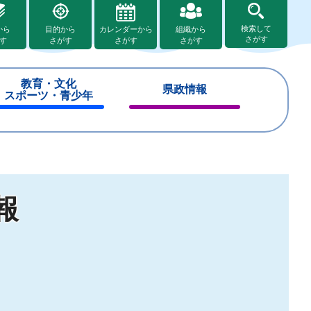
検索して
から
目的から
カレンダーから
組織から
さがす
す
さがす
さがす
さがす
教育・文化
県政情報
スポーツ・青少年
閉
閉
じ
じ
る
る
報