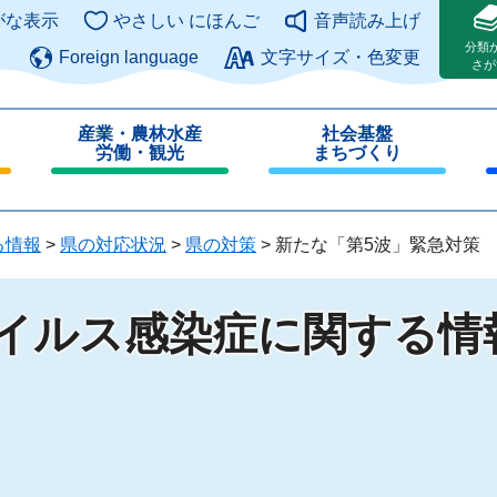
このページの本文へ
がな表示
やさしい にほんご
音声読み上げ
分類
Foreign language
文字サイズ・色変更
さが
産業・農林水産
社会基盤
労働・観光
まちづくり
閉
閉
じ
じ
る
る
る情報
>
県の対応状況
>
県の対策
>
新たな「第5波」緊急対策
ウイルス感染症に関する情