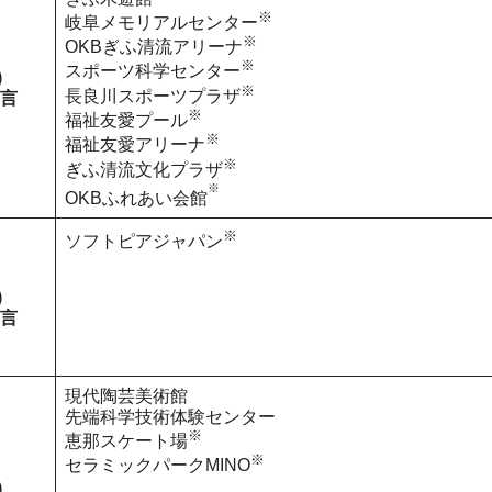
※
岐阜メモリアルセンター
※
OKBぎふ清流アリーナ
※
スポーツ科学センター
)
※
長良川スポーツプラザ
言
※
福祉友愛プール
※
福祉友愛アリーナ
※
ぎふ清流文化プラザ
※
OKBふれあい会館
※
ソフトピアジャパン
)
言
現代陶芸美術館
先端科学技術体験センター
※
恵那スケート場
※
セラミックパークMINO
)