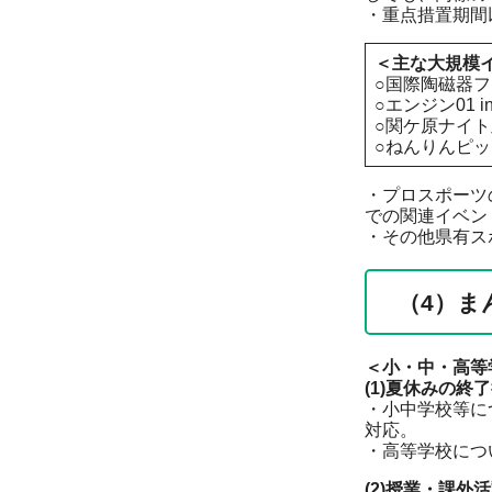
・重点措置期間
＜主な大規模
○国際陶磁器フ
○エンジン01 i
○関ケ原ナイト及
○ねんりんピック
・プロスポーツ
での関連イベン
・その他県有ス
（4）ま
＜小・中・高等
(1)夏休みの終
・小中学校等に
対応。
・高等学校につ
(2)授業・課外