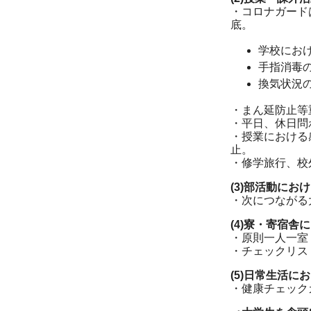
・コロナガード
底。
学校にお
手指消毒
換気状況
・まん延防止等
・平日、休日問
・授業における
止。
・修学旅行、校
(3)部活動にお
・次につながる
(4)寮・寄宿舎
・原則一人一室
・チェックリス
(5)日常生活に
・健康チェック