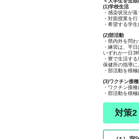
＜大学生を念頭
(1)学校生活
・感染状況が落
・対面授業を行
・希望する学生
(2)部活動
・県内外を問わ
・練習は、平日
いずれか一日3
・寮で生活する
保健所の指導に
・部活動を積極
(3)ワクチン接種
・ワクチン接種
・部活動を積極
対策