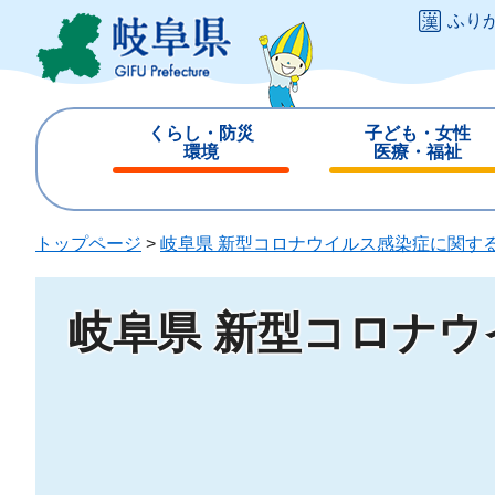
ペ
メ
ふり
ー
ニ
ジ
ュ
の
ー
先
を
くらし・防災
子ども・女性
頭
飛
環境
医療・福祉
で
ば
閉
閉
す
し
じ
じ
。
て
る
る
トップページ
>
岐阜県 新型コロナウイルス感染症に関す
本
文
へ
岐阜県 新型コロナ