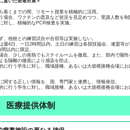
に置いた若者対策＞
ち着くまでの間、リモート授業を積極的に活用。
う場合、ワクチンの普及など状況を見定めつつ、受講人数を制
に対し、積極的なPCR検査を実施。
ず、他校との練習試合や合宿等は実施しない。
は週4日、一日2時間以内、土日の練習は各競技協会、連盟等
時間以内に限定。
場合、少しの発熱でもステイルームを徹底。また、部内で陽性
よる隔離の徹底により感染を防止。
的に行う学生に対し、職域接種、あるいは大規模接種会場にお
に関する正しい情報を、国、専門家と連携し、情報発信。
的に行う学生に対し、職域接種、あるいは大規模接種会場にお
2 医療提供体制