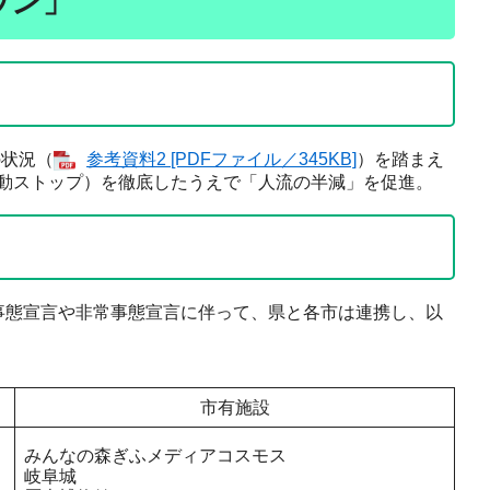
ウン」
の状況（
参考資料2 [PDFファイル／345KB]
）を踏まえ
動ストップ）を徹底したうえで「人流の半減」を促進。
事態宣言や非常事態宣言に伴って、県と各市は連携し、以
市有施設
みんなの森ぎふメディアコスモス
岐阜城