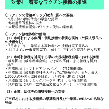
対策4 着実なワクチン接種の推進
〇ワクチンの需給ギャップ解消（国への要請）
・9月以降の供給予定の早急な提示
・都道府県調整枠の拡大
・大規模接種会場分のワクチン使途の柔軟化
〇ワクチン接種体制の整備
（1）市町村による集団・個別接種の着実な実施（外国人県民へ
の接種含む）
・7月末までに、希望する高齢者への接種は完了見込み
・11月までの一般接種完了に向けて、市町村と接種計画を調整
（2）市町村接種を補完する県の大規模接種会場における接種
・岐阜圏域（岐阜産業会館）では歯科医師による接種を開始
（8/7）
・西濃圏域（ソフトピアジャパン）：7/17稼働開始
・中濃圏域（岐阜医療科学大学)：7/17稼働開始。また、最大
1,800人の外国人県民を対象とした接種も開始（7/24）
・東濃圏域（セラミックパークMINO）：8/7稼働開始
・飛騨圏域（飛騨・世界生活文化センター）：7/31稼働開始
（3）企業、団体等の職域接種への支援
〇市町村における接種券の早期発行及び企業等のVRSへの迅速な
登録