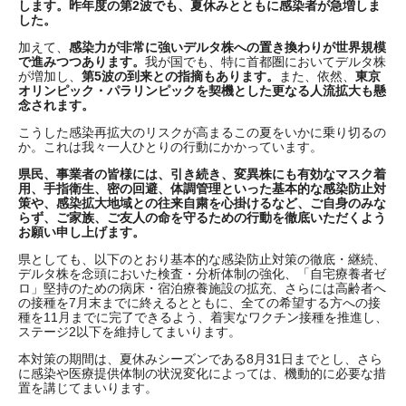
します。昨年度の第2波でも、夏休みとともに感染者が急増しま
した。
加えて、
感染力が非常に強いデルタ株への置き換わりが世界規模
で進みつつあります。
我が国でも、特に首都圏においてデルタ株
が増加し、
第5波の到来との指摘もあります。
また、依然、
東京
オリンピック・パラリンピックを契機とした更なる人流拡大も懸
念されます。
こうした感染再拡大のリスクが高まるこの夏をいかに乗り切るの
か。これは我々一人ひとりの行動にかかっています。
県民、事業者の皆様には、引き続き、変異株にも有効なマスク着
用、手指衛生、密の回避、体調管理といった基本的な感染防止対
策や、感染拡大地域との往来自粛を心掛けるなど、ご自身のみな
らず、ご家族、ご友人の命を守るための行動を徹底いただくよう
お願い申し上げます。
県としても、以下のとおり基本的な感染防止対策の徹底・継続、
デルタ株を念頭においた検査・分析体制の強化、「自宅療養者ゼ
ロ」堅持のための病床・宿泊療養施設の拡充、さらには高齢者へ
の接種を7月末までに終えるとともに、全ての希望する方への接
種を11月までに完了できるよう、着実なワクチン接種を推進し、
ステージ2以下を維持してまいります。
本対策の期間は、夏休みシーズンである8月31日までとし、さら
に感染や医療提供体制の状況変化によっては、機動的に必要な措
置を講じてまいります。