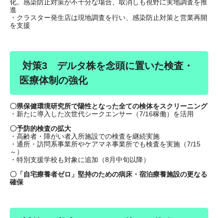
化。感染防止対策が不十分な場合、取消しも視野に実地調査を推
進
・クラスター発生店は現地調査を行い、感染防止対策と営業再開
を支援
対策3 デルタ株を念頭に置いた検査・
医療体制の強化
〇県保健環境研究所で陽性となった全ての検体をスクリーニング
・新たに導入した次世代シークエンサー（7/16稼働）を活用
〇予防的検査の拡大
・高齢者・障がい者入所施設での検査を継続実施
・通所・訪問系事業所やケアマネ事業所でも検査を実施（7/15
～）
・特別支援学校も対象に追加（8月中旬以降）
〇「自宅療養者ゼロ」堅持のための病床・宿泊療養施設の更なる
確保