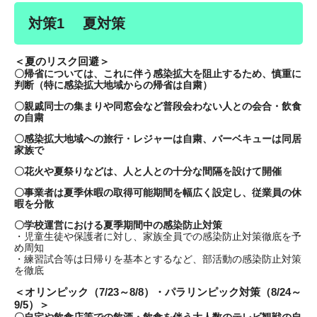
対策1 夏対策
＜夏のリスク回避＞
〇帰省については、
これに伴う感染拡大を阻止するため、
慎重
に
判断（特に感染拡大地域からの帰省は自粛）
〇親戚同士の集まりや同窓会など普段会わない人との会合・飲食
の自粛
〇感染拡大地域への旅行・レジャーは自粛、バーベキューは同居
家族で
〇花火や夏祭りなどは、人と人との十分な間隔を設けて開催
〇事業者は夏季休暇の取得可能期間を幅広く設定し、従業員の休
暇を分散
〇学校運営における夏季期間中の感染防止対策
・児童生徒や保護者に対し、家族全員での感染防止対策徹底を予
め周知
・練習試合等は日帰りを基本とするなど、部活動の感染防止対策
を徹底
＜オリンピック（7/23～8/8）・パラリンピック対策（8/24～
9/5）＞