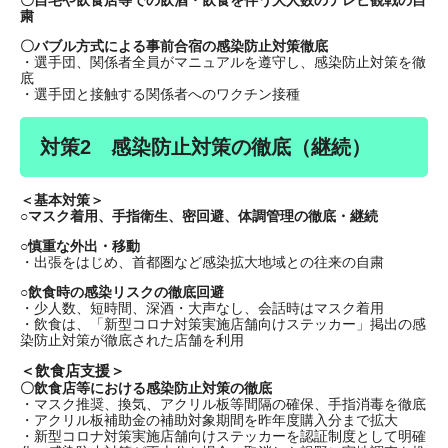
〇自宅や飲食店等での飲酒・飲食を伴う大人数のテレビ観戦の自
粛
〇バブル方式による事前合宿の感染防止対策徹底
・選手団、関係者全員がマニュアルを遵守し、感染防止対策を徹
底
・選手団と接触する関係者へのワクチン接種
対策2 感染防止対策の徹底（継続）
＜基本対策＞
○マスク着用、手指衛生、密回避、体調管理の徹底・継続
○慎重な外出・移動
・出張をはじめ、首都圏など感染拡大地域との往来の自粛
○飲食時の感染リスクの徹底回避
・少人数、短時間、深酒・大声なし、会話時はマスク着用
・飲食は、「新型コロナ対策実施店舗向けステッカー」掲出の感
染防止対策が徹底された店舗を利用
＜飲食店支援＞
〇飲食店等における感染防止対策の徹底
・マスク推奨、換気、アクリル板等間隔の確保、手指消毒を徹底
・アクリル板補助金の補助対象期間を昨年度購入分まで拡大
・新型コロナ対策実施店舗向けステッカーを認証制度として明確