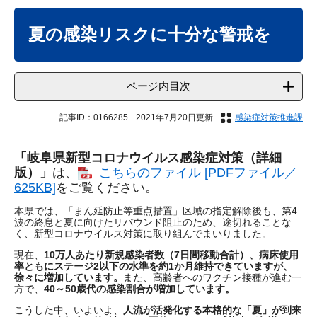
本
文
夏の感染リスクに十分な警戒を
ページ内目次
記事ID：0166285
2021年7月20日更新
感染症対策推進課
「岐阜県新型コロナウイルス感染症対策（詳細
版）」
は、
こちらのファイル [PDFファイル／
625KB]
をご覧ください。
本県では、「まん延防止等重点措置」区域の指定解除後も、第4
波の終息と夏に向けたリバウンド阻止のため、途切れることな
く、新型コロナウイルス対策に取り組んでまいりました。
現在、
10万人あたり新規感染者数（7日間移動合計）、病床使用
率ともにステージ2以下の水準を約1か月維持できていますが、
徐々に増加しています。
また、高齢者へのワクチン接種が進む一
方で、
40～50歳代の感染割合が増加しています。
こうした中、いよいよ、
人流が活発化する本格的な「夏」が到来