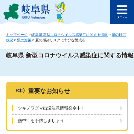
ペ
メ
このページの本文へ
ー
ニ
メ
ジ
ュ
ニ
の
ー
ュ
先
を
ー
頭
飛
トップページ
>
岐阜県 新型コロナウイルス感染症に関する情報
>
県の対応
状況
>
県の対策
>
夏の感染リスクに十分な警戒を
で
ば
す
し
。
て
岐阜県 新型コロナウイルス感染症に関する情報
本
文
へ
重要なお知らせ
ツキノワグマ出没注意情報発令中！
熱中症を予防しましょう