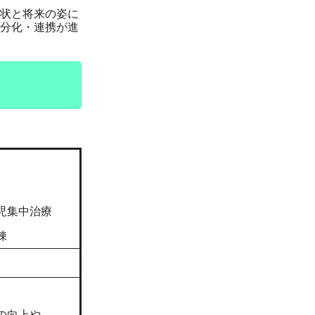
状と将来の姿に
分化・連携が進
児集中治療
棟
の向上や