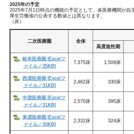
2025年の予定
2025年7月1日時点の機能の予定として、各医療機関が
厚生労働省の公表する数値とは異なります。
（床）
二次医療圏
全体
高度急性期
岐阜医療圏 [Excelフ
7,375床
1,509床
ァイル／35KB]
西濃医療圏 [Excelフ
2,462床
330床
ァイル／31KB]
中濃医療圏 [Excelフ
2,570床
395床
ァイル／31KB]
東濃医療圏 [Excelフ
2,332床
324床
ァイル／30KB]