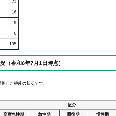
21
16
9
6
105
況（令和6年7月1日時点）
に選択した機能の状況です。
区分
高度急性期
急性期
回復期
慢性期