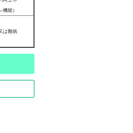
ン機能）
又は難病