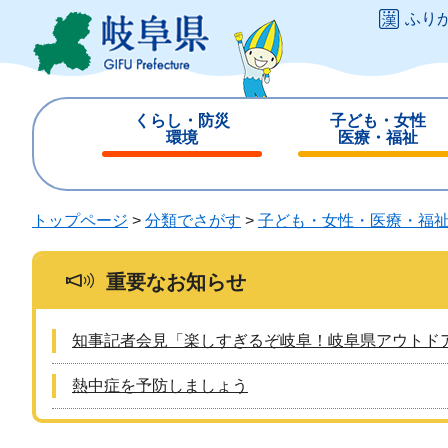
ペ
メ
ふり
ー
ニ
ジ
ュ
の
ー
先
を
くらし・防災
子ども・女性
頭
飛
環境
医療・福祉
で
ば
閉
閉
す
し
じ
じ
。
て
る
る
トップページ
>
分類でさがす
>
子ども・女性・医療・福
本
文
へ
重要なお知らせ
知事記者会見「楽しすぎるぞ岐阜！岐阜県アウトド
熱中症を予防しましょう