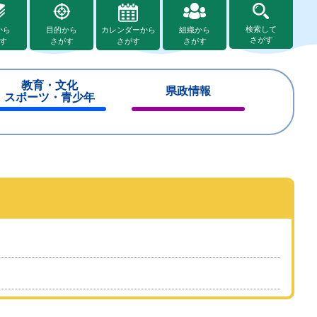
検索して
から
目的から
カレンダーから
組織から
さがす
す
さがす
さがす
さがす
教育・文化
県政情報
スポーツ・青少年
閉
閉
じ
じ
る
る