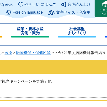
このページの本文へ
がな表示
やさしい にほんご
音声読み上げ
分類
Foreign language
文字サイズ・色変更
さが
産業・農林水産
社会基盤
労働・観光
まちづくり
閉
閉
じ
じ
る
る
祉
>
医療
>
医療機関・保健所等
>
>
令和6年度病床機能報告結果
ア観光キャンペーンを実施」他