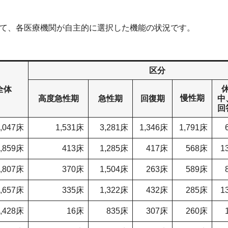
として、各医療機関が自主的に選択した機能の状況です。
区分
全体
慢性期
高度急性期
急性期
回復期
中
回
8,047床
1,531床
3,281床
1,346床
1,791床
2,859床
413床
1,285床
417床
568床
1
2,807床
370床
1,504床
263床
589床
2,657床
335床
1,322床
432床
285床
1
1,428床
16床
835床
307床
260床