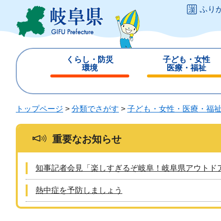
ペ
メ
ふり
ー
ニ
ジ
ュ
の
ー
先
を
くらし・防災
子ども・女性
頭
飛
環境
医療・福祉
で
ば
閉
閉
す
し
じ
じ
。
て
る
る
トップページ
>
分類でさがす
>
子ども・女性・医療・福
本
文
へ
重要なお知らせ
知事記者会見「楽しすぎるぞ岐阜！岐阜県アウトド
熱中症を予防しましょう