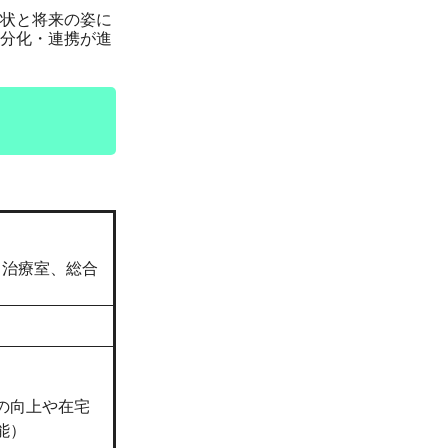
状と将来の姿に
分化・連携が進
中治療室、総合
の向上や在宅
能）