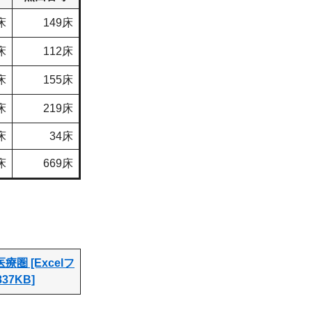
床
149床
床
112床
床
155床
床
219床
床
34床
床
669床
療圏 [Excelフ
37KB]