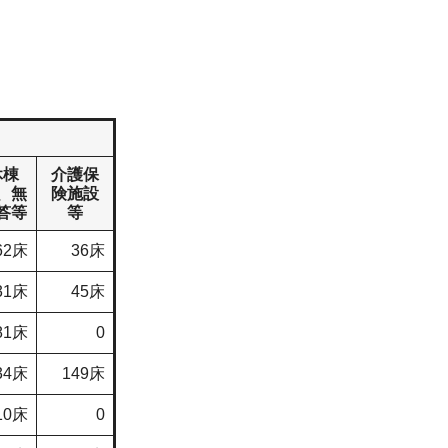
休棟
介護保
、無
険施設
答等
等
62床
36床
31床
45床
81床
0
34床
149床
10床
0