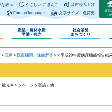
このページの本文へ
がな表示
やさしい にほんご
音声読み上げ
分類
Foreign language
文字サイズ・色変更
さが
産業・農林水産
社会基盤
労働・観光
まちづくり
閉
閉
じ
じ
る
る
祉
>
医療
>
医療機関・保健所等
>
>
平成29年度病床機能報告結
ア観光キャンペーンを実施」他