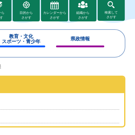
検索して
から
目的から
カレンダーから
組織から
さがす
す
さがす
さがす
さがす
教育・文化
県政情報
スポーツ・青少年
閉
閉
じ
じ
る
る
果