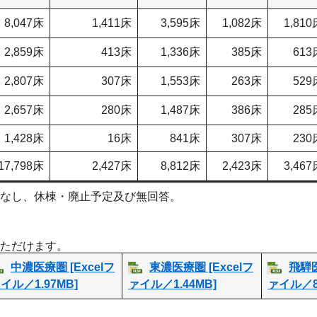
8,047床
1,411床
3,595床
1,082床
1,810
2,859床
413床
1,336床
385床
613
2,807床
307床
1,553床
263床
529
2,657床
280床
1,487床
386床
285
1,428床
16床
841床
307床
230
17,798床
2,427床
8,812床
2,423床
3,467
なし、休棟・廃止予定及び無回答。
ただけます。
中濃医療圏 [Excelフ
東濃医療圏 [Excelフ
飛騨医
イル／1.97MB]
ァイル／1.44MB]
ァイル／8