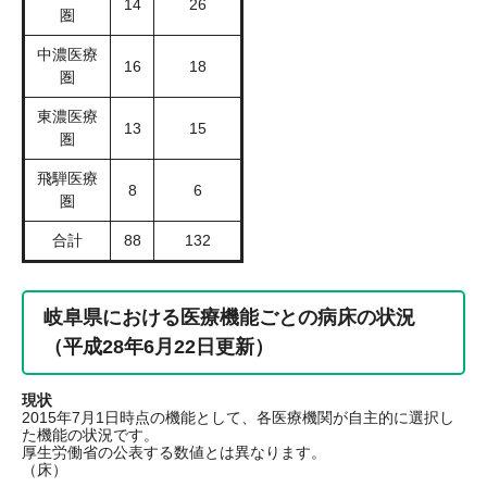
14
26
圏
中濃医療
16
18
圏
東濃医療
13
15
圏
飛騨医療
8
6
圏
合計
88
132
岐阜県における医療機能ごとの病床の状況
（平成28年6月22日更新）
現状
2015年7月1日時点の機能として、各医療機関が自主的に選択し
た機能の状況です。
厚生労働省の公表する数値とは異なります。
​（床）