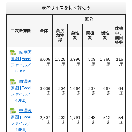
表のサイズを切り替える
区分
休棟
二次医療圏
全体
高度
急性
回復
慢性
中、
急性
期
期
期
無回
期
答等
岐阜医
療圏 [Excel
8,005
1,325
3,996
809
1,760
115
床
床
床
床
床
床
ファイル／
61KB]
西濃医
療圏 [Excel
3,036
304
1,664
337
667
64
床
床
床
床
床
床
ファイル／
49KB]
中濃医
療圏 [Excel
2,807
202
1,791
248
512
54
床
床
床
床
床
床
ファイル／
48KB]