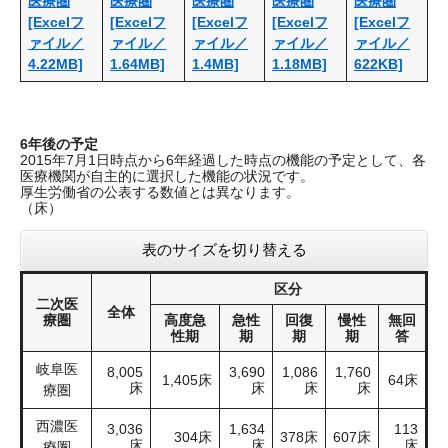
医療圏
医療圏
医療圏
医療圏
医療圏
[Excelフ
[Excelフ
[Excelフ
[Excelフ
[Excelフ
ァイル／
ァイル／
ァイル／
ァイル／
ァイル／
4.22MB]
1.64MB]
1.4MB]
1.18MB]
622KB]
6年後の予定
2015年7月1日時点から6年経過した時点の機能の予定として、各
医療機関が自主的に選択した機能の状況です。
厚生労働省の公表する数値とは異なります。
（床）
表のサイズを切り替える
区分
二次医
全体
療圏
高度急
急性
回復
慢性
無回
性期
期
期
期
答
岐阜医
8,005
3,690
1,086
1,760
1,405床
64床
床
床
床
床
療圏
西濃医
3,036
1,634
113
304床
378床
607床
床
床
床
療圏