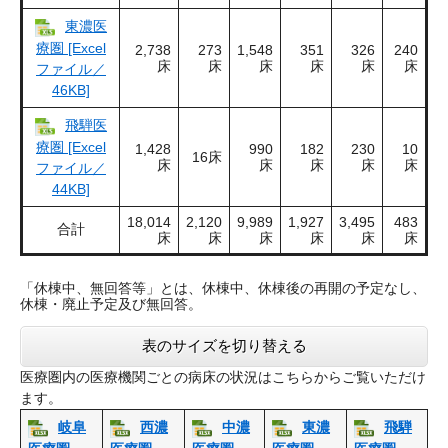
東濃医
療圏 [Excel
2,738
273
1,548
351
326
240
床
床
床
床
床
床
ファイル／
46KB]
飛騨医
療圏 [Excel
1,428
990
182
230
10
16床
床
床
床
床
床
ファイル／
44KB]
18,014
2,120
9,989
1,927
3,495
483
合計
床
床
床
床
床
床
「休棟中、無回答等」とは、休棟中、休棟後の再開の予定なし、
休棟・廃止予定及び無回答。
表のサイズを切り替える
医療圏内の医療機関ごとの病床の状況はこちらからご覧いただけ
ます。
岐阜
西濃
中濃
東濃
飛騨