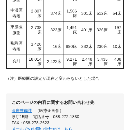
中濃医
2,807
1,566
374床
301床
512床
54床
床
床
療圏
東濃医
2,738
1,491
197
323床
401床
326床
床
床
床
療圏
飛騨医
1,428
16床
890床
282床
230床
10床
床
療圏
18,014
9,271
2,448
3,435
438
合計
2,422床
床
床
床
床
床
（注）医療圏の設定が現在と変わらないとした場合
このページの内容に関するお問い合わせ先
医療整備課
（医療企画係）
県庁15階
電話番号：058-272-1860
FAX：058-278-2623
メールでのお問い合わせはこちら