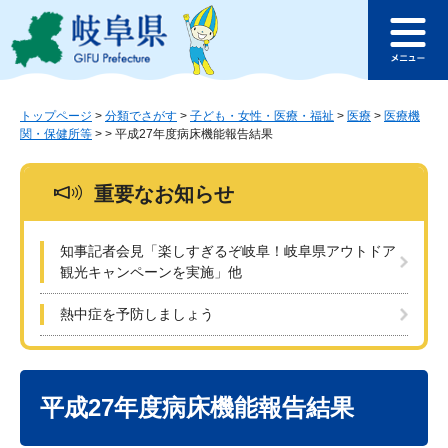
ペ
メ
このページの本文へ
ー
ニ
メ
ジ
ュ
ニ
の
ー
ュ
先
を
ー
頭
飛
トップページ
>
分類でさがす
>
子ども・女性・医療・福祉
>
医療
>
医療機
関・保健所等
>
>
平成27年度病床機能報告結果
で
ば
す
し
。
て
重要なお知らせ
本
文
へ
知事記者会見「楽しすぎるぞ岐阜！岐阜県アウトドア
観光キャンペーンを実施」他
熱中症を予防しましょう
本
文
平成27年度病床機能報告結果