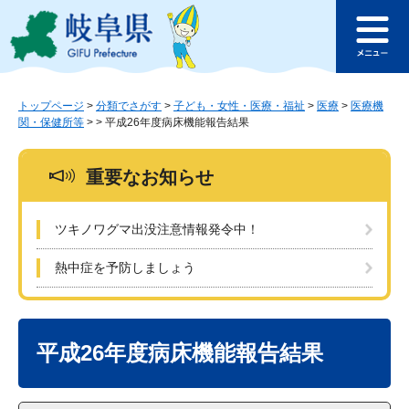
ペ
メ
このページの本文へ
ー
ニ
メ
ジ
ュ
ニ
の
ー
ュ
先
を
ー
頭
飛
トップページ
>
分類でさがす
>
子ども・女性・医療・福祉
>
医療
>
医療機
関・保健所等
>
>
平成26年度病床機能報告結果
で
ば
す
し
。
て
重要なお知らせ
本
文
へ
ツキノワグマ出没注意情報発令中！
熱中症を予防しましょう
本
文
平成26年度病床機能報告結果