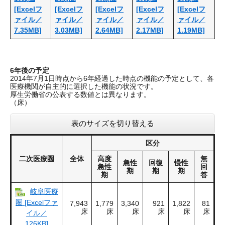
[Excelフ
[Excelフ
[Excelフ
[Excelフ
[Excelフ
ァイル／
ァイル／
ァイル／
ァイル／
ァイル／
7.35MB]
3.03MB]
2.64MB]
2.17MB]
1.19MB]
6年後の予定
2014年7月1日時点から6年経過した時点の機能の予定として、各
医療機関が自主的に選択した機能の状況です。
厚生労働省の公表する数値とは異なります。
（床）
表のサイズを切り替える
区分
二次医療圏
全体
高度
無
急性
回復
慢性
急性
回
期
期
期
期
答
岐阜医療
圏 [Excelファ
7,943
1,779
3,340
921
1,822
81
床
床
床
床
床
床
イル／
126KB]