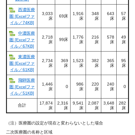
西濃医療
3,033
1,916
348
643
57
69床
圏 [Excelファ
床
床
床
床
床
イル／74KB]
中濃医療
2,718
1,776
216
578
49
99床
圏 [Excelファ
床
床
床
床
床
イル／67KB]
東濃医療
2,734
369
1,523
382
365
95
圏 [Excelファ
床
床
床
床
床
床
イル／61KB]
飛騨医療
1,446
986
220
240
0
0
圏 [Excelファ
床
床
床
床
イル／51KB]
17,874
2,316
9,541
2,087
3,648
282
合計
床
床
床
床
床
床
（注）医療圏の設定が現在と変わらないとした場合
二次医療圏の名称と区域