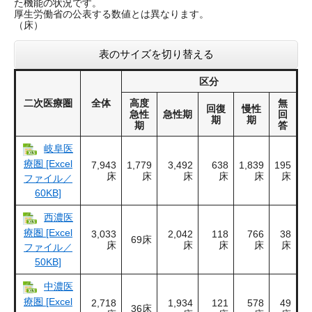
た機能の状況です。
厚生労働省の公表する数値とは異なります。
（床）
表のサイズを切り替える
区分
二次医療圏
全体
高度
無
回復
慢性
急性
急性期
回
期
期
期
答
岐阜医
療圏 [Excel
7,943
1,779
3,492
638
1,839
195
床
床
床
床
床
床
ファイル／
60KB]
西濃医
療圏 [Excel
3,033
2,042
118
766
38
69床
床
床
床
床
床
ファイル／
50KB]
中濃医
療圏 [Excel
2,718
1,934
121
578
49
36床