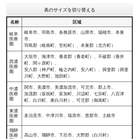
表のサイズを切り替える
名称
区域
岐阜市、羽島市、各務原市、山県市、瑞穂市、本巣
岐阜
医療
市、
圏
羽島郡（岐南町、笠松町）、本巣郡（北方町）
大垣市、海津市、養老郡（養老町）、不破郡（垂井
西濃
町、関ヶ原町）、
医療
安八郡（神戸町、輪之内町、安八町）、揖斐郡（揖斐
圏
川町、大野町、池田町）
関市、美濃市、美濃加茂市、可児市、郡上市、
中濃
医療
加茂郡（坂祝町、富加町、川辺町、七宗町、八百津
圏
町、白川町、東白川村）、可児郡（御嵩町）
東濃
多治見市、中津川市、瑞浪市、恵那市、土岐市
医療
圏
飛騨
高山市、飛騨市、下呂市、大野郡（白川村）
医療