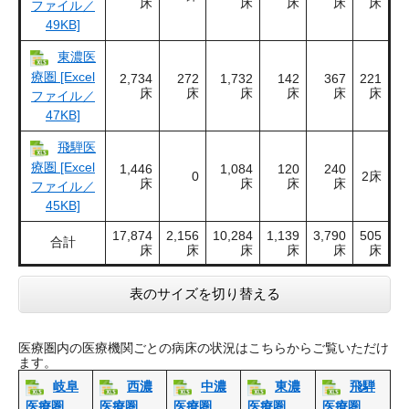
床
床
床
床
床
ファイル／
49KB]
東濃医
療圏 [Excel
2,734
272
1,732
142
367
221
床
床
床
床
床
床
ファイル／
47KB]
飛騨医
療圏 [Excel
1,446
1,084
120
240
0
2床
床
床
床
床
ファイル／
45KB]
17,874
2,156
10,284
1,139
3,790
505
合計
床
床
床
床
床
床
表のサイズを切り替える
医療圏内の医療機関ごとの病床の状況はこちらからご覧いただけ
ます。
岐阜
西濃
中濃
東濃
飛騨
医療圏
医療圏
医療圏
医療圏
医療圏