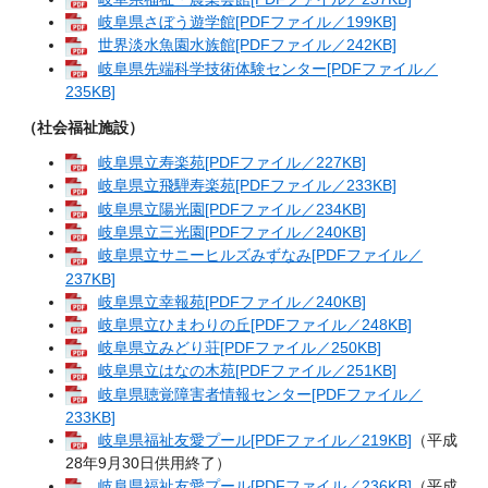
岐阜県さぼう遊学館[PDFファイル／199KB]
世界淡水魚園水族館[PDFファイル／242KB]
岐阜県先端科学技術体験センター[PDFファイル／
235KB]
（社会福祉施設）
岐阜県立寿楽苑[PDFファイル／227KB]
岐阜県立飛騨寿楽苑[PDFファイル／233KB]
岐阜県立陽光園[PDFファイル／234KB]
岐阜県立三光園[PDFファイル／240KB]
岐阜県立サニーヒルズみずなみ[PDFファイル／
237KB]
岐阜県立幸報苑[PDFファイル／240KB]
岐阜県立ひまわりの丘[PDFファイル／248KB]
岐阜県立みどり荘[PDFファイル／250KB]
岐阜県立はなの木苑[PDFファイル／251KB]
岐阜県聴覚障害者情報センター[PDFファイル／
233KB]
岐阜県福祉友愛プール[PDFファイル／219KB]
（平成
28年9月30日供用終了）
岐阜県福祉友愛プール[PDFファイル／236KB]
（平成