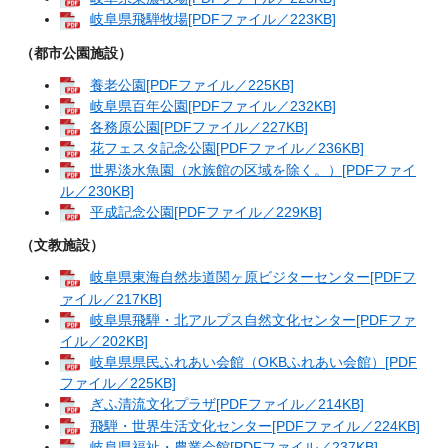
岐阜県飛騨牧場[PDFファイル／223KB]
（都市公園施設）
養老公園[PDFファイル／225KB]
岐阜県百年公園[PDFファイル／232KB]
各務原公園[PDFファイル／227KB]
花フェスタ記念公園[PDFファイル／236KB]
世界淡水魚園（水族館の区域を除く。）[PDFファイ
ル／230KB]
平成記念公園[PDFファイル／229KB]
（文教施設）
岐阜県東海自然歩道関ヶ原ビジターセンター[PDFフ
ァイル／217KB]
岐阜県飛騨・北アルプス自然文化センター[PDFファ
イル／202KB]
岐阜県県民ふれあい会館（OKBふれあい会館）[PDF
ファイル／225KB]
ぎふ清流文化プラザ[PDFファイル／214KB]
飛騨・世界生活文化センター[PDFファイル／224KB]
岐阜県福祉・農業会館[PDFファイル／237KB]