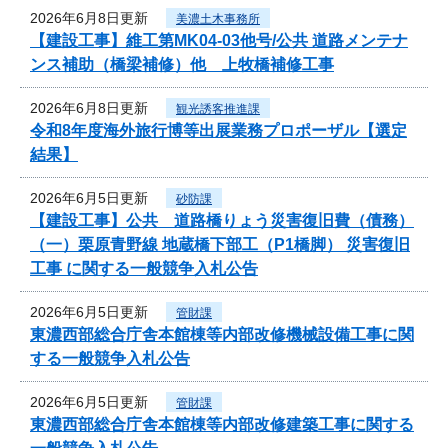
2026年6月8日更新
美濃土木事務所
【建設工事】維工第MK04-03他号/公共 道路メンテナ
ンス補助（橋梁補修）他 上牧橋補修工事
2026年6月8日更新
観光誘客推進課
令和8年度海外旅行博等出展業務プロポーザル【選定
結果】
2026年6月5日更新
砂防課
【建設工事】公共 道路橋りょう災害復旧費（債務）
（一）栗原青野線 地蔵橋下部工（P1橋脚） 災害復旧
工事 に関する一般競争入札公告
2026年6月5日更新
管財課
東濃西部総合庁舎本館棟等内部改修機械設備工事に関
する一般競争入札公告
2026年6月5日更新
管財課
東濃西部総合庁舎本館棟等内部改修建築工事に関する