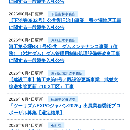
に関する一般競争入札公告
2026年6月4日更新
下呂農林事務所
【下治第0803号】公共復旧治山事業 番ケ洞地区工事
に関する一般競争入札公告
2026年6月4日更新
恵那土木事務所
河工第公堰R8-1号/公共 ダムメンテナンス事業（債
務）（岩村ダム）ダム管理用制御処理設備等改良工事
に関する一般競争入札公告
2026年6月4日更新
東部広域水道事務所
【建設工事】施工東第9号／既設管更新事業 武並支
線送水管更新（10-3工区）工事
2026年6月4日更新
観光誘客推進課
「ツーリズムEXPOジャパン2026」出展業務委託プロ
ポーザル募集【選定結果】
2026年6月4日更新
会計課