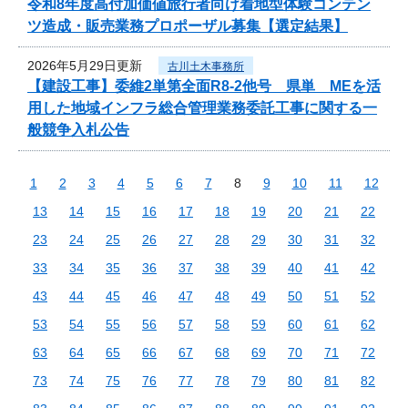
令和8年度高付加価値旅行者向け着地型体験コンテン
ツ造成・販売業務プロポーザル募集【選定結果】
2026年5月29日更新
古川土木事務所
【建設工事】委維2単第全面R8-2他号 県単 MEを活
用した地域インフラ総合管理業務委託工事に関する一
般競争入札公告
1
2
3
4
5
6
7
8
9
10
11
12
13
14
15
16
17
18
19
20
21
22
23
24
25
26
27
28
29
30
31
32
33
34
35
36
37
38
39
40
41
42
43
44
45
46
47
48
49
50
51
52
53
54
55
56
57
58
59
60
61
62
63
64
65
66
67
68
69
70
71
72
73
74
75
76
77
78
79
80
81
82