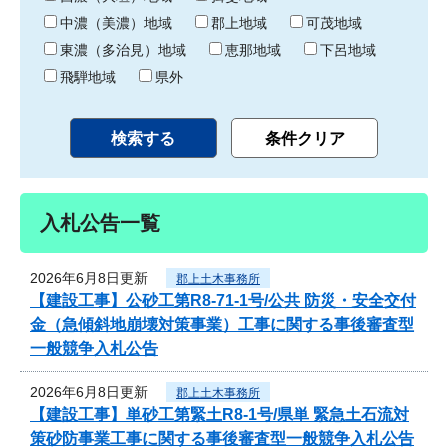
中濃（美濃）地域
郡上地域
可茂地域
東濃（多治見）地域
恵那地域
下呂地域
飛騨地域
県外
入札公告一覧
2026年6月8日更新
郡上土木事務所
【建設工事】公砂工第R8-71-1号/公共 防災・安全交付
金（急傾斜地崩壊対策事業）工事に関する事後審査型
一般競争入札公告
2026年6月8日更新
郡上土木事務所
【建設工事】単砂工第緊土R8-1号/県単 緊急土石流対
策砂防事業工事に関する事後審査型一般競争入札公告