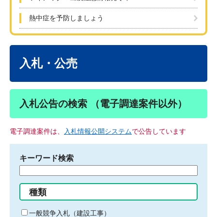
熱中症を予防しましょう
本
文
入札・公売
入札公告の検索 （電子調達案件以外）
電子調達案件は、
入札情報公開システム
で公告しています
キーワード検索
検
索
す
種類
る
キ
一般競争入札（建設工事）