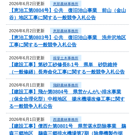
2026年6月2日更新
恵那農林事務所
【恵治工第0804号】公共 復旧治山事業 前山（金山
谷）地区工事に関する一般競争入札公告
2026年6月2日更新
恵那農林事務所
【恵治工第0803号】公共 復旧治山事業 洗井沢地区
工事に関する一般競争入札公告
2026年6月2日更新
揖斐土木事務所
【建設工事】第砂工砂修長8-1号 県単 砂防維持
（一般修繕）長寿命化工事に関する一般競争入札公告
2026年6月1日更新
飛騨農林事務所
【建設工事】飛か第0804号 県営かんがい排水事業
（保全合理化型）中根地区 揚水機場改修工事に関す
る一般競争入札公告
2026年6月1日更新
西濃農林事務所
【建設工事】債西た第0801号 県営湛水防除事業 鵜
森三郷地区 鵜森三郷排水機場第7期（除塵機製作据