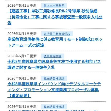
2026年6月1日更新
郡上土木事務所
【建設工事】単砂工第砂修長R8-2号/県単 砂防修繕
（長寿命化）工事に関する事後審査型一般競争入札公
告
2026年6月1日更新
多治見工業高等学校
産業教育設備整備に係る教育用リモート制御式ロボッ
トアーム 一式の調達
2026年6月1日更新
岐阜高等学校
令和8年度岐阜県立岐阜高等学校で使用する都市ガス
調達に関する一般競争入札
2026年6月1日更新
観光誘客推進課
令和8年度岐阜県インバウンド向けデジタルマーケテ
ィング・プロモーション支援業務プロポーザル募集
【選定結果】
2026年6月1日更新
観光誘客推進課