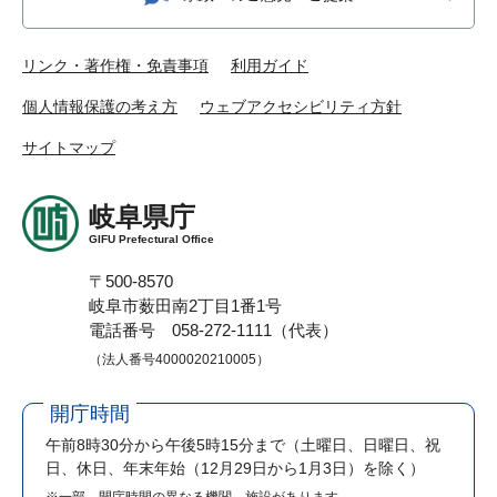
リンク・著作権・免責事項
利用ガイド
個人情報保護の考え方
ウェブアクセシビリティ方針
サイトマップ
岐阜県庁
GIFU Prefectural Office
〒500-8570
岐阜市薮田南2丁目1番1号
電話番号 058-272-1111（代表）
（法人番号4000020210005）
開庁時間
午前8時30分から午後5時15分まで
（土曜日、日曜日、祝
日、休日、年末年始（12月29日から1月3日）を除く）
※一部、開庁時間の異なる機関、施設があります。