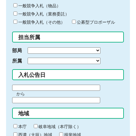
ー
一般競争入札（物品）
ワ
一般競争入札（業務委託）
ー
ド
一般競争入札（その他）
公募型プロポーザル
を
入
担当所属
力
部局
所属
入札公告日
期
から
間
期
の
間
始
地域
の
ま
終
り
わ
本庁
岐阜地域（本庁除く）
り
西濃（大垣）地域
揖斐地域