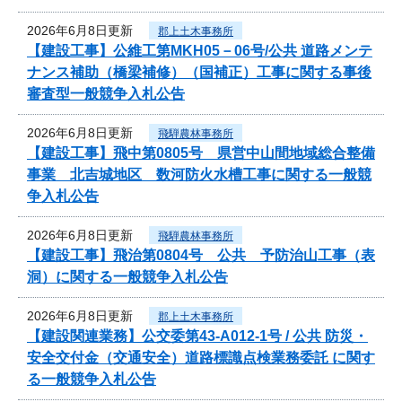
2026年6月8日更新
郡上土木事務所
【建設工事】公維工第MKH05－06号/公共 道路メンテ
ナンス補助（橋梁補修）（国補正）工事に関する事後
審査型一般競争入札公告
2026年6月8日更新
飛騨農林事務所
【建設工事】飛中第0805号 県営中山間地域総合整備
事業 北吉城地区 数河防火水槽工事に関する一般競
争入札公告
2026年6月8日更新
飛騨農林事務所
【建設工事】飛治第0804号 公共 予防治山工事（表
洞）に関する一般競争入札公告
2026年6月8日更新
郡上土木事務所
【建設関連業務】公交委第43-A012-1号 / 公共 防災・
安全交付金（交通安全）道路標識点検業務委託 に関す
る一般競争入札公告