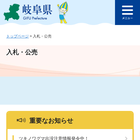
ペ
メ
このページの本文へ
ー
ニ
メ
ジ
ュ
ニ
の
ー
ュ
先
を
ー
頭
飛
トップページ
>
入札・公売
で
ば
す
し
入札・公売
。
て
本
文
へ
重要なお知らせ
ツキノワグマ出没注意情報発令中！