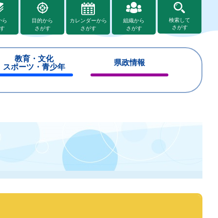
検索して
から
目的から
カレンダーから
組織から
さがす
す
さがす
さがす
さがす
教育・文化
県政情報
スポーツ・青少年
閉
閉
じ
じ
る
る