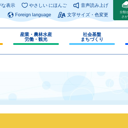
このページの本文へ
がな表示
やさしい にほんご
音声読み上げ
分類
Foreign language
文字サイズ・色変更
さが
産業・農林水産
社会基盤
労働・観光
まちづくり
閉
閉
じ
じ
る
る