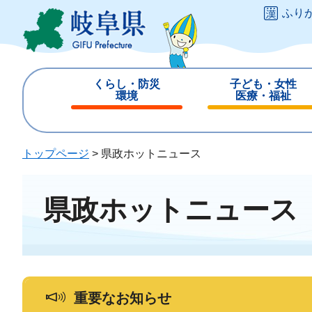
ペ
メ
ふり
ー
ニ
ジ
ュ
の
ー
先
を
くらし・防災
子ども・女性
頭
飛
環境
医療・福祉
で
ば
閉
閉
す
し
じ
じ
。
て
る
る
トップページ
>
県政ホットニュース
本
文
へ
県政ホットニュース
重要なお知らせ